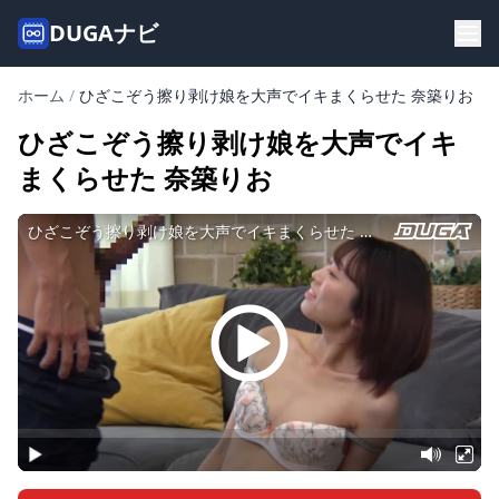
DUGAナビ
ホーム
/
ひざこぞう擦り剥け娘を大声でイキまくらせた 奈築りお
ひざこぞう擦り剥け娘を大声でイキ
まくらせた 奈築りお