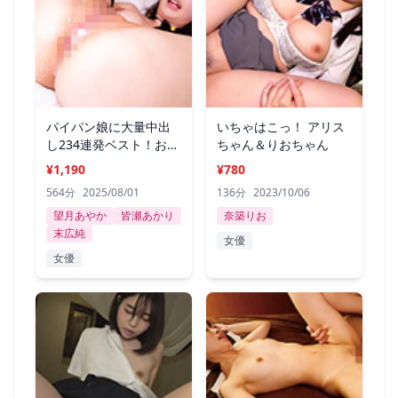
パイパン娘に大量中出
いちゃはこっ！ アリス
し234連発ベスト！おま
ちゃん＆りおちゃん
○こ丸見え
¥1,190
¥780
564分
2025/08/01
136分
2023/10/06
望月あやか
皆瀬あかり
奈築りお
末広純
女優
女優