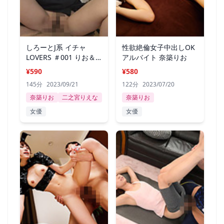
しろーとJ系 イチャ
性欲絶倫女子中出しOK
LOVERS ＃001 りお＆
アルバイト 奈築りお
りえな
¥590
¥580
145分
2023/09/21
122分
2023/07/20
奈築りお
二之宮りえな
奈築りお
女優
女優