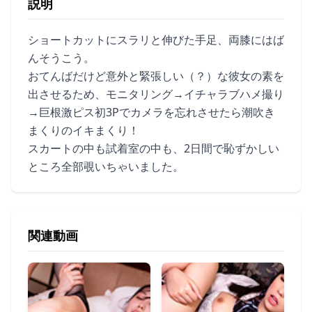
説明
ショートカットにスラリと伸びた手足、両膝にはば
んそうこう。
おてんばだけど意外と緊張しい（？）な彼女の素を
出させるため、モニタリング→イチャラブハメ撮り
→巨根激ピス初3Pでカメラを忘れさせたら潮吹き
まくりのイキまくり！
スカートの中も試着室の中も、2日間で恥ずかしい
ところ全部覗いちゃいました。
関連動画