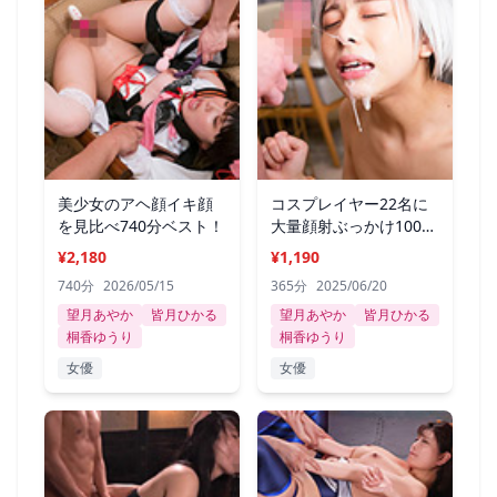
美少女のアヘ顔イキ顔
コスプレイヤー22名に
を見比べ740分ベスト！
大量顔射ぶっかけ100連
発ベスト！
¥2,180
¥1,190
740分
2026/05/15
365分
2025/06/20
望月あやか
皆月ひかる
望月あやか
皆月ひかる
桐香ゆうり
桐香ゆうり
女優
女優