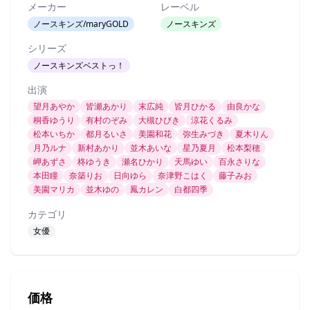
メーカー
レーベル
ノースキンズ/maryGOLD
ノースキンズ
シリーズ
ノースキンズベストっ！
出演
望月あやか
皆瀬あかり
末広純
皆月ひかる
由良かな
桐香ゆうり
有村のぞみ
大槻ひびき
涼花くるみ
松本いちか
都月るいさ
美園和花
弥生みづき
夏木りん
月乃ルナ
新村あかり
並木あいな
星乃夏月
松本梨穂
岬あずさ
柊ゆうき
瀬名ひかり
天馬ゆい
百永さりな
本田瞳
奈築りお
日向ゆら
奈津野こはく
藤子みお
美園マリカ
並木ゆの
鳳カレン
白都四季
カテゴリ
女優
価格