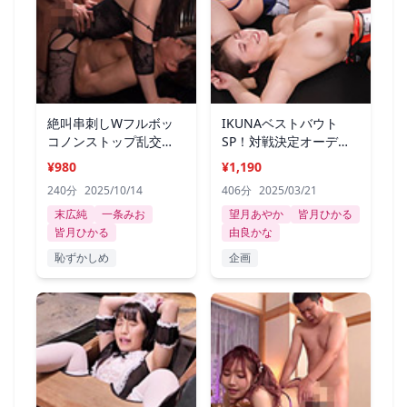
絶叫串刺しWフルボッ
IKUNAベストバウト
コノンストップ乱交
SP！対戦決定オーディ
BEST 4時間
ション完全収録
¥980
¥1,190
240分
2025/10/14
406分
2025/03/21
末広純
一条みお
望月あやか
皆月ひかる
皆月ひかる
由良かな
恥ずかしめ
企画