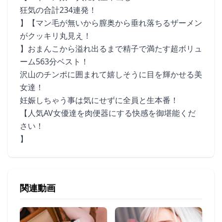
狂気の合計234連発！
】【マン毛が無いから膣奥から垂れ落ちるザーメン
がクッキリ丸見え！
】おまんこから溢れ出るまで精子で満たす超ボリュ
ーム563分ベスト！
沢山のチンポに囲まれて嬉しそうに目を輝かせる美
女達！
妊娠しちゃう事は気にせずに全員と生本番！
【人気AV女優達を肉便器にする快感を御堪能くだ
さい！
】
関連動画