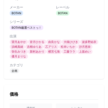
メーカー
レーベル
BOTAN
BOTAN
シリーズ
BOTAN厳選ベストっ！
出演
望月あやか
皆月ひかる
由良かな
大槻ひびき
波多野結衣
浜崎真緒
吉根ゆりあ
乙アリス
松本いちか
沙月恵奈
弥生みづき
新村あかり
横宮七海
工藤ララ
上坂めい
優月まりな
カテゴリ
企画
価格