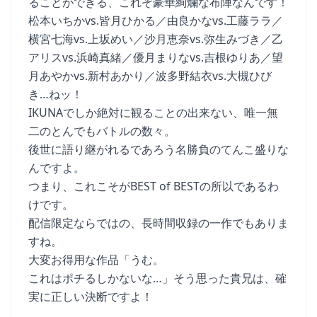
ることができる、これぞ豪華絢爛な布陣なんです！
松本いちかvs.皆月ひかる／由良かなvs.工藤ララ／
横宮七海vs.上坂めい／沙月恵奈vs.弥生みづき／乙
アリスvs.浜崎真緒／優月まりなvs.吉根ゆりあ／望
月あやかvs.新村あかり／波多野結衣vs.大槻ひび
き…ねッ！
IKUNAでしか絶対に観ることの出来ない、唯一無
二のとんでもバトルの数々。
後世に語り継がれるであろう名勝負のてんこ盛りな
んですよ。
つまり、これこそがBEST of BESTの所以であるわ
けです。
配信限定ならではの、長時間収録の一作でもありま
すね。
大変お得用な作品「うむ。
これはポチるしかないな…」そう思った貴兄は、確
実に正しい決断ですよ！