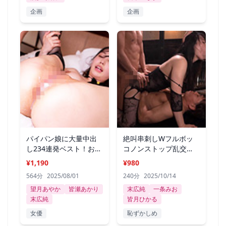
企画
企画
パイパン娘に大量中出
絶叫串刺しWフルボッ
し234連発ベスト！おま
コノンストップ乱交
○こ丸見え
BEST 4時間
¥1,190
¥980
564分
2025/08/01
240分
2025/10/14
望月あやか
皆瀬あかり
末広純
一条みお
末広純
皆月ひかる
女優
恥ずかしめ