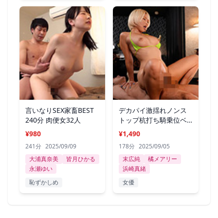
言いなりSEX家畜BEST
デカパイ激揺れノンス
240分 肉便女32人
トップ杭打ち騎乗位ベ
スト
¥980
¥1,490
241分
2025/09/09
178分
2025/09/05
大浦真奈美
皆月ひかる
末広純
橘メアリー
永瀬ゆい
浜崎真緒
恥ずかしめ
女優