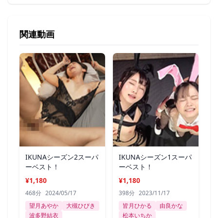
関連動画
IKUNAシーズン2スーパ
IKUNAシーズン1スーパ
ーベスト！
ーベスト！
¥1,180
¥1,180
468分
2024/05/17
398分
2023/11/17
望月あやか
大槻ひびき
皆月ひかる
由良かな
波多野結衣
松本いちか