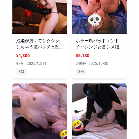
泡姫が痛くてシクシク
ホラー風バッドエンド
しちゃう腹パンチと乱
チャレンジと首シメ腹
暴セックス
パンチ
¥1,300
¥6,180
47分
2025/12/11
249分
2025/10/30
SM
SM