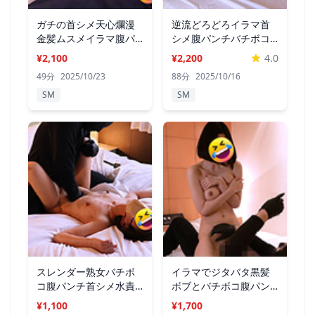
ガチの首シメ天心爛漫
逆流どろどろイラマ首
金髪ムスメイラマ腹パ
シメ腹パンチバチボコ
ンチセックス
セックス
¥2,100
¥2,200
4.0
49分
2025/10/23
88分
2025/10/16
SM
SM
スレンダー熟女バチボ
イラマでジタバタ黒髪
コ腹パンチ首シメ水責
ボブとバチボコ腹パン
めセックス
チセックス
¥1,100
¥1,700