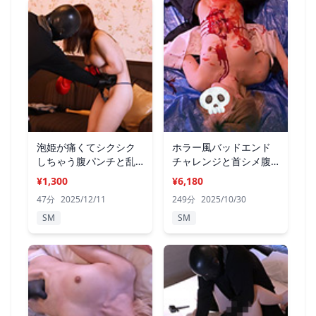
泡姫が痛くてシクシク
ホラー風バッドエンド
しちゃう腹パンチと乱
チャレンジと首シメ腹
暴セックス
パンチ
¥1,300
¥6,180
47分
2025/12/11
249分
2025/10/30
SM
SM