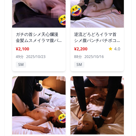
ガチの首シメ天心爛漫
逆流どろどろイラマ首
金髪ムスメイラマ腹パ
シメ腹パンチバチボコ
ンチセックス
セックス
¥2,100
¥2,200
4.0
49分
2025/10/23
88分
2025/10/16
SM
SM