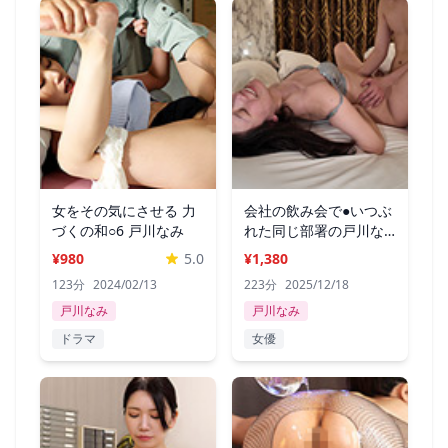
女をその気にさせる 力
会社の飲み会で●いつぶ
づくの和○6 戸川なみ
れた同じ部署の戸川な
みさん
¥980
5.0
¥1,380
123分
2024/02/13
223分
2025/12/18
戸川なみ
戸川なみ
ドラマ
女優