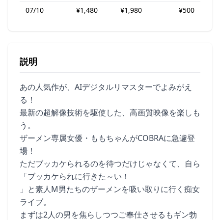
07/10
¥1,480
¥1,980
¥500
説明
あの人気作が、AIデジタルリマスターでよみがえ
る！
最新の超解像技術を駆使した、高画質映像を楽しも
う。
ザーメン専属女優・ももちゃんがCOBRAに急遽登
場！
ただブッカケられるのを待つだけじゃなくて、自ら
「ブッカケられに行きた～い！
」と素人M男たちのザーメンを吸い取りに行く痴女
ライブ。
まずは2人の男を焦らしつつご奉仕させるもギン勃