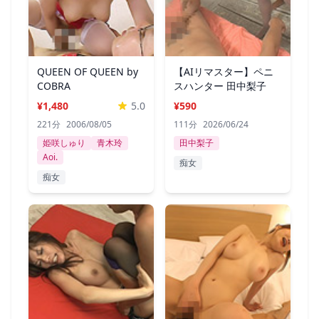
QUEEN OF QUEEN by
【AIリマスター】ペニ
COBRA
スハンター 田中梨子
¥1,480
5.0
¥590
221分
2006/08/05
111分
2026/06/24
姫咲しゅり
青木玲
田中梨子
Aoi.
痴女
痴女