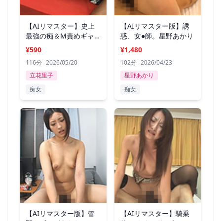
【AIリマスター】史上
【AIリマスター版】誘
最強の痴＆M責めギャ
惑、女●師。星野あかり
ル 立花里子
¥590
¥1,480
116分
2026/05/20
102分
2026/04/23
立花里子
星野あかり
痴女
痴女
【AIリマスター版】管
【AIリマスター】騎乗