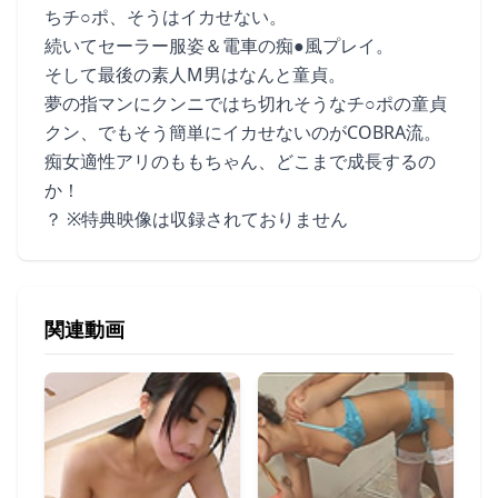
ちチ○ポ、そうはイカせない。
続いてセーラー服姿＆電車の痴●風プレイ。
そして最後の素人M男はなんと童貞。
夢の指マンにクンニではち切れそうなチ○ポの童貞
クン、でもそう簡単にイカせないのがCOBRA流。
痴女適性アリのももちゃん、どこまで成長するの
か！
？ ※特典映像は収録されておりません
関連動画