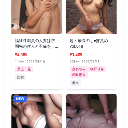
福祉課職員の人妻は訪
超・最高のち●ぽ責め！
問先の住人と不倫をし
vol.018
た話
¥2,480
¥1,280
114分
2026/08/10
208分
2026/07/13
最上一花
森あやみ
咲野瑞希
希咲那奈
熟女
痴女
NEW