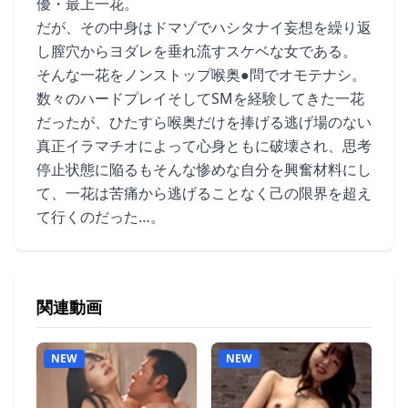
優・最上一花。
だが、その中身はドマゾでハシタナイ妄想を繰り返
し膣穴からヨダレを垂れ流すスケベな女である。
そんな一花をノンストップ喉奥●問でオモテナシ。
数々のハードプレイそしてSMを経験してきた一花
だったが、ひたすら喉奥だけを捧げる逃げ場のない
真正イラマチオによって心身ともに破壊され、思考
停止状態に陥るもそんな惨めな自分を興奮材料にし
て、一花は苦痛から逃げることなく己の限界を超え
て行くのだった…。
関連動画
NEW
NEW