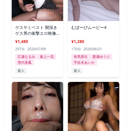
ゲスヤミベスト 闇深き
むぼーびムービー4
ゲス男の衝撃エロ映像
297分 .002
¥1,480
¥1,280
297分
2026/07/09
170分
2026/06/21
広瀬なるみ
最上一花
有馬美玖
愛瀬ゆうり
雪代美鳳
宇佐木あいか
素人
素人