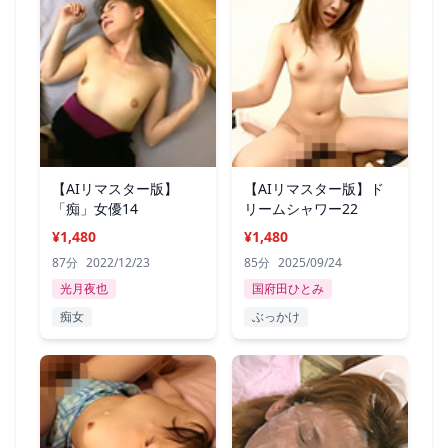
【AIリマスター版】
【AIリマスター版】ド
「痴」女優14
リームシャワー22
¥1,480
¥1,480
87分
2022/12/23
85分
2025/09/24
光月夜也
国府田ひとみ
痴女
ぶっかけ