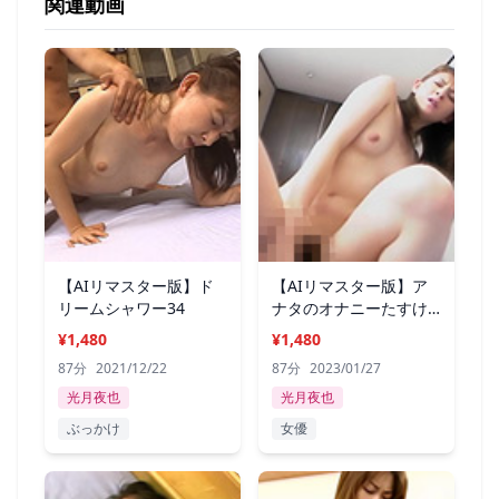
関連動画
【AIリマスター版】ド
【AIリマスター版】ア
リームシャワー34
ナタのオナニーたすけ
てアゲル9
¥1,480
¥1,480
87分
2021/12/22
87分
2023/01/27
光月夜也
光月夜也
ぶっかけ
女優