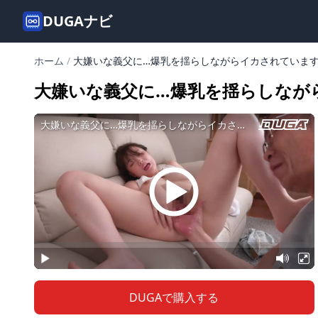
DUGAナビ
ホーム
/
大嫌いな義父に…爆乳を揺らしながらイカされていま
大嫌いな義父に…爆乳を揺らしなが
DUGAで購入する