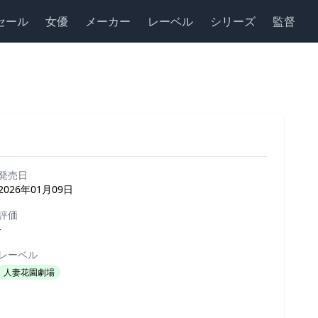
セール
女優
メーカー
レーベル
シリーズ
監督
発売日
2026年01月09日
評価
-
レーベル
人妻花園劇場