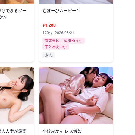
作りできるソー
むぼーびムービー4
かん
¥1,280
170分
2026/06/21
有馬美玖
愛瀬ゆうり
宇佐木あいか
素人
素人人妻が最高
小鈴みかん レズ解禁