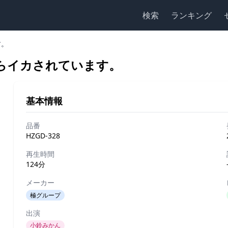
検索
ランキング
す。
らイカされています。
基本情報
品番
HZGD-328
再生時間
124分
メーカー
極グループ
出演
小鈴みかん