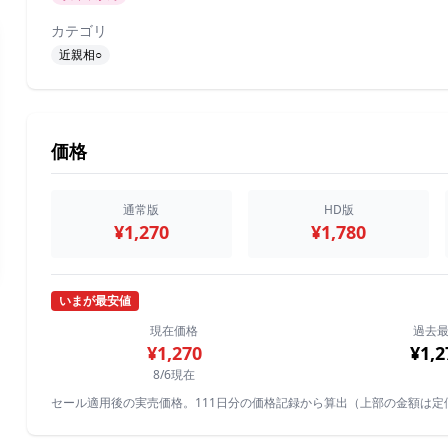
カテゴリ
近親相○
価格
通常版
HD版
¥1,270
¥1,780
いまが最安値
現在価格
過去
¥1,270
¥1,2
8/6現在
セール適用後の実売価格。111日分の価格記録から算出（上部の金額は定