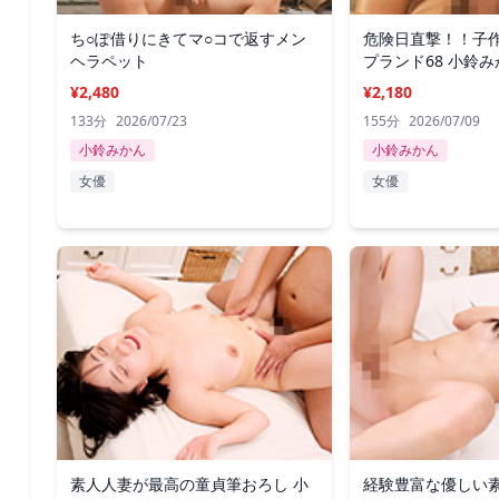
ち○ぽ借りにきてマ○コで返すメン
危険日直撃！！子
ヘラペット
プランド68 小鈴み
¥2,480
¥2,180
133分
2026/07/23
155分
2026/07/09
小鈴みかん
小鈴みかん
女優
女優
素人人妻が最高の童貞筆おろし 小
経験豊富な優しい