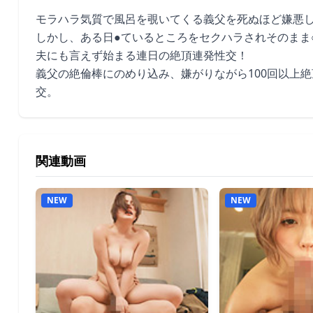
モラハラ気質で風呂を覗いてくる義父を死ぬほど嫌悪
しかし、ある日●ているところをセクハラされそのまま
夫にも言えず始まる連日の絶頂連発性交！
義父の絶倫棒にのめり込み、嫌がりながら100回以上絶
交。
関連動画
NEW
NEW