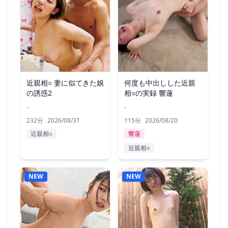
近親相○ 妻に似てきた娘
何度も中出しした近親
の誘惑2
相○の実録 響蓮
-
-
232分
2026/08/31
115分
2026/08/20
近親相○
響蓮
近親相○
NEW
NEW