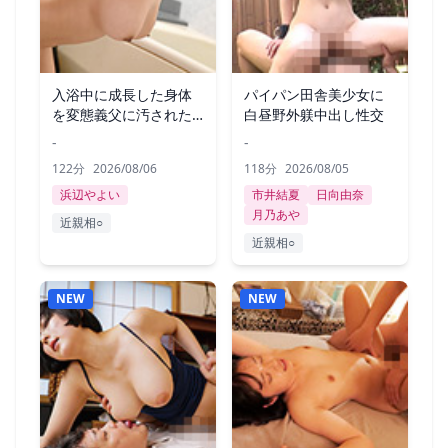
入浴中に成長した身体
パイパン田舎美少女に
を変態義父に汚された
白昼野外躾中出し性交
私。
-
-
122分
2026/08/06
118分
2026/08/05
浜辺やよい
市井結夏
日向由奈
月乃あや
近親相○
近親相○
NEW
NEW