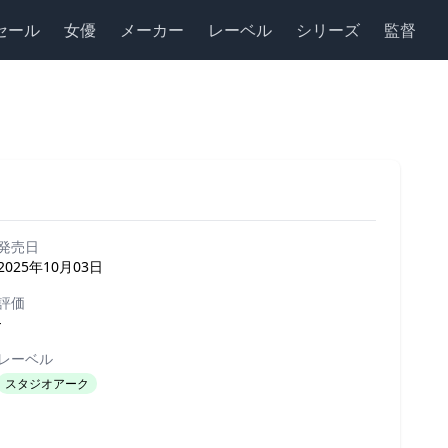
セール
女優
メーカー
レーベル
シリーズ
監督
発売日
2025年10月03日
評価
-
レーベル
スタジオアーク