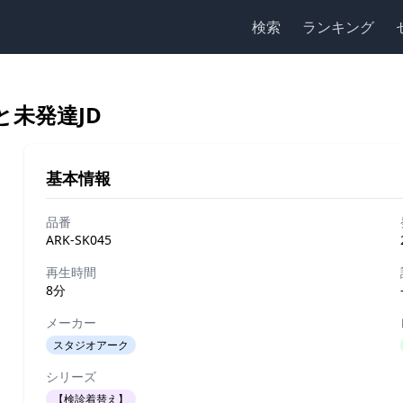
検索
ランキング
未発達JD
基本情報
品番
ARK-SK045
再生時間
8分
メーカー
スタジオアーク
シリーズ
【検診着替え】