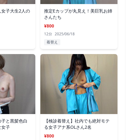
人女子大生2人の
推定Eカップが丸見え！美巨乳お姉
さんたち
¥800
12分
2025/06/18
着替え
の子と黒髪色白
【検診着替え】社内でも絶対モテ
な女子
る女子アナ系OLさん2名
¥800