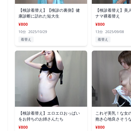
【検診着替え】【検診の裏側】健
【検診着替え】美
康診断に訪れた短大生
ナマ裸着替え
¥800
¥800
10分
2025/10/29
13分
2025/09/08
着替え
着替え
【検診着替え】エロエロおっぱい
これぞ美乳！な女
をお持ちのお姉さんたち
抱き心地良さそう
¥800
¥800