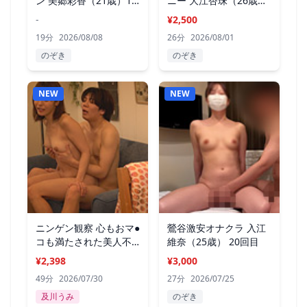
ン 美郷彩香（21歳）10
ニー 大江杏珠（26歳）
回目
7回目
-
¥2,500
19分
2026/08/08
26分
2026/08/01
のぞき
のぞき
NEW
NEW
ニンゲン観察 心もおマ●
鶯谷激安オナクラ 入江
コも満たされた美人不
維奈（25歳） 20回目
貞妻
¥2,398
¥3,000
49分
2026/07/30
27分
2026/07/25
及川うみ
のぞき