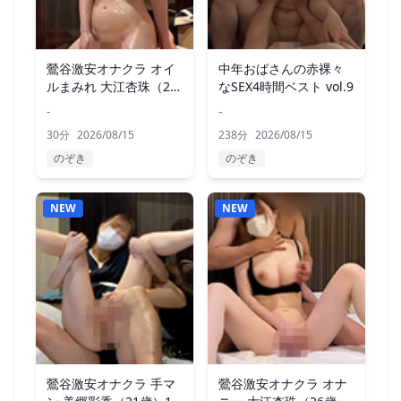
鶯谷激安オナクラ オイ
中年おばさんの赤裸々
ルまみれ 大江杏珠（26
なSEX4時間ベスト vol.9
歳）8回目
-
-
30分
2026/08/15
238分
2026/08/15
のぞき
のぞき
NEW
NEW
鶯谷激安オナクラ 手マ
鶯谷激安オナクラ オナ