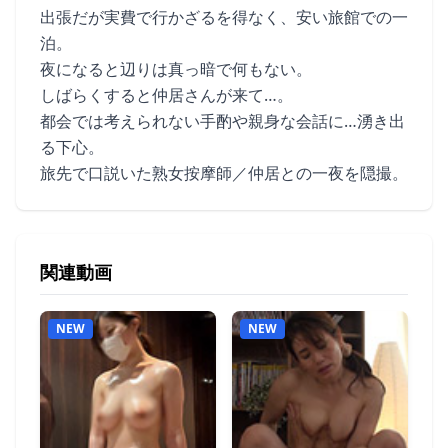
出張だが実費で行かざるを得なく、安い旅館での一
泊。
夜になると辺りは真っ暗で何もない。
しばらくすると仲居さんが来て…。
都会では考えられない手酌や親身な会話に…湧き出
る下心。
旅先で口説いた熟女按摩師／仲居との一夜を隠撮。
関連動画
NEW
NEW