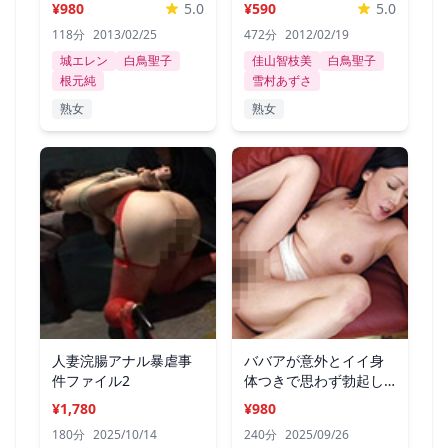
おばさん
ベスト
¥980
5.0
¥590
5.0
118分
2013/02/25
472分
2012/02/19
城エレン
白鳥聖子
佳山智枝美
白鳥聖子
根元純
雪村あずさ
熟女
熟女
人妻浣腸アナル暴虐事
ババアが意外とイイ身
件ファイル2
体つきで思わず勃起し
た…240分2
¥1,780
¥980
180分
2025/10/14
240分
2025/09/26