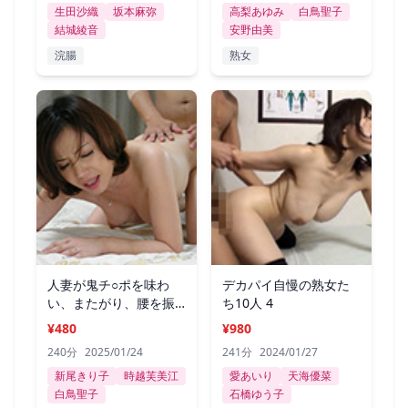
生田沙織
坂本麻弥
高梨あゆみ
白鳥聖子
結城綾音
安野由美
浣腸
熟女
人妻が鬼チ○ポを味わ
デカパイ自慢の熟女た
い、またがり、腰を振
ち10人 4
る！3
¥480
¥980
240分
2025/01/24
241分
2024/01/27
新尾きり子
時越芙美江
愛あいり
天海優菜
白鳥聖子
石橋ゆう子