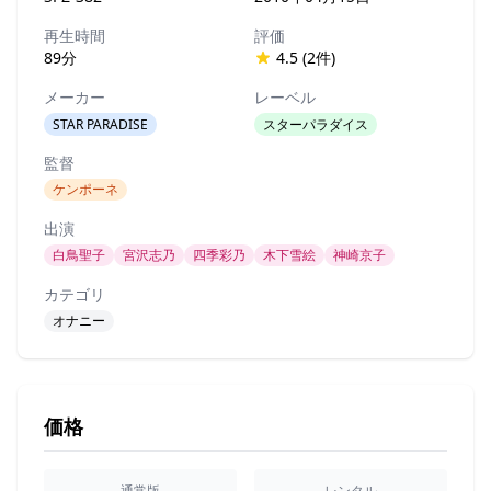
再生時間
評価
89分
4.5 (2件)
メーカー
レーベル
STAR PARADISE
スターパラダイス
監督
ケンポーネ
出演
白鳥聖子
宮沢志乃
四季彩乃
木下雪絵
神崎京子
カテゴリ
オナニー
価格
通常版
レンタル