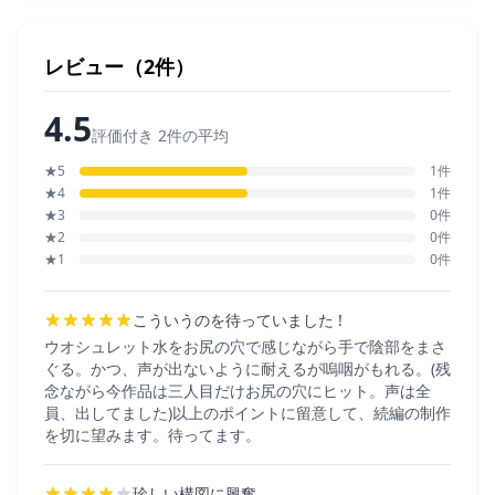
レビュー（2件）
4.5
評価付き 2件の平均
★5
1件
★4
1件
★3
0件
★2
0件
★1
0件
こういうのを待っていました !
ウオシュレット水をお尻の穴で感じながら手で陰部をまさ
ぐる。かつ、声が出ないように耐えるが嗚咽がもれる。(残
念ながら今作品は三人目だけお尻の穴にヒット。声は全
員、出してました)以上のポイントに留意して、続編の制作
を切に望みます。待ってます。
珍しい構図に興奮