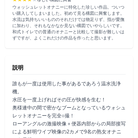
ウォッシュレットオナニーに特化した珍しい作品。ついつ
い購入してしまいました。初めて見る構図に興奮します。
水流は気持ちいいもののそれだけでは物足りず、指が愛撫
に加わり、それもなかなか見ない構図でいやらしいです。
和式トイレでの普通のオナニーと比較して撮影が難しいは
ずですが、よくこれだけの作品を作ったと思います。
説明
誰もが一度は使用した事があるであろう温水洗浄
機。
水圧を一度上げればその圧が快感を生む！
奥様連中の間で密かなブームとなっているウォシュ
レットオナニーを完全○撮！
ローアングルの激撮映像＋便器内部からの局部接写
による鮮明ワイプ映像の2カメで9名の熟女オナニ