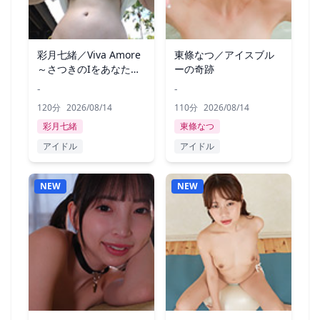
彩月七緒／Viva Amore
東條なつ／アイスブル
～さつきのIをあなたに
ーの奇跡
～
-
-
120分
2026/08/14
110分
2026/08/14
彩月七緒
東條なつ
アイドル
アイドル
NEW
NEW