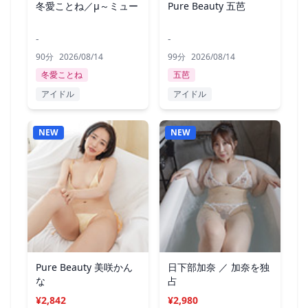
冬愛ことね／μ～ミュー
Pure Beauty 五芭
-
-
90分
2026/08/14
99分
2026/08/14
冬愛ことね
五芭
アイドル
アイドル
NEW
NEW
Pure Beauty 美咲かん
日下部加奈 ／ 加奈を独
な
占
¥2,842
¥2,980