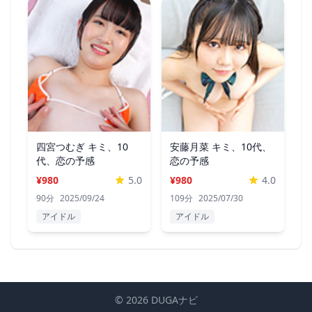
四宮つむぎ キミ、10
安藤月菜 キミ、10代、
代、恋の予感
恋の予感
¥980
5.0
¥980
4.0
90分
2025/09/24
109分
2025/07/30
アイドル
アイドル
© 2026 DUGAナビ