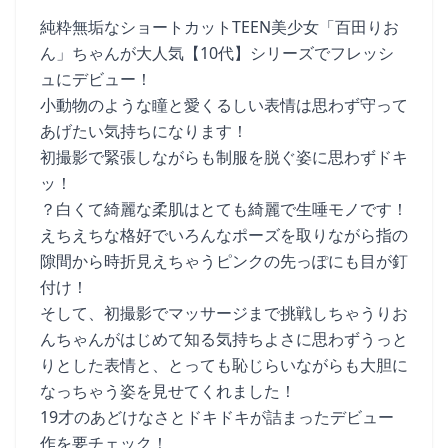
純粋無垢なショートカットTEEN美少女「百田りお
ん」ちゃんが大人気【10代】シリーズでフレッシ
ュにデビュー！
小動物のような瞳と愛くるしい表情は思わず守って
あげたい気持ちになります！
初撮影で緊張しながらも制服を脱ぐ姿に思わずドキ
ッ！
？白くて綺麗な柔肌はとても綺麗で生唾モノです！
えちえちな格好でいろんなポーズを取りながら指の
隙間から時折見えちゃうピンクの先っぽにも目が釘
付け！
そして、初撮影でマッサージまで挑戦しちゃうりお
んちゃんがはじめて知る気持ちよさに思わずうっと
りとした表情と、とっても恥じらいながらも大胆に
なっちゃう姿を見せてくれました！
19才のあどけなさとドキドキが詰まったデビュー
作を要チェック！