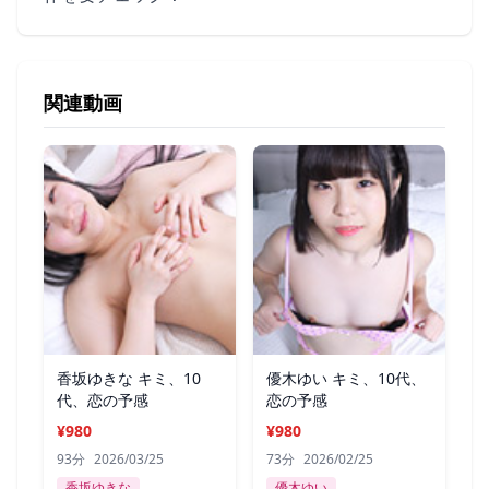
関連動画
香坂ゆきな キミ、10
優木ゆい キミ、10代、
代、恋の予感
恋の予感
¥980
¥980
93分
2026/03/25
73分
2026/02/25
香坂ゆきな
優木ゆい