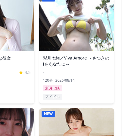
な彼女
彩月七緒／Viva Amore ～さつきの
Iをあなたに～
4.5
-
120分
2026/08/14
彩月七緒
アイドル
NEW