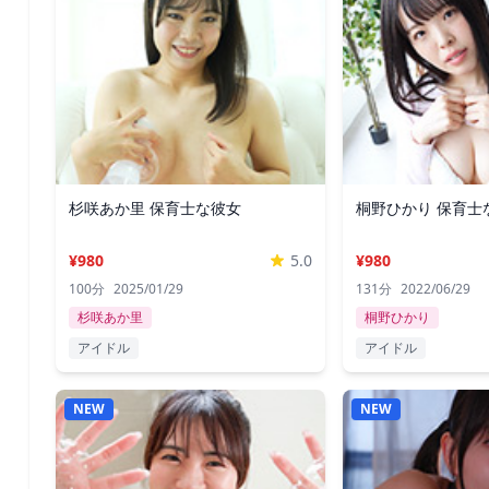
杉咲あか里 保育士な彼女
桐野ひかり 保育士
¥980
5.0
¥980
100分
2025/01/29
131分
2022/06/29
杉咲あか里
桐野ひかり
アイドル
アイドル
NEW
NEW