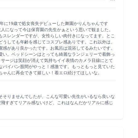
4年に19歳で処女喪失デビューした舞園かりんちゃんです
大人になって今は保育園の先生かぁという思いで観ました。
もスレンダーですが、女性らしい肉付きになってます。とこ
どうしても年齢を感じてコスプレ感ありです。これ以外は、
潔感があり良かったです。お風呂は混浴してるみたいです。
愛い。ベッドシーンはとっても綺麗なランジェリーで着飾っ
ッサージは笑顔が消えて気持ちイイ表情のカメラ目線にとて
なパイパン股間がやっと！感激です。もっともっと見ていた
ちゃんに再会できて嬉しい！着エロ続けてほしいな。
そそりませんでしたが、こんな可愛い先生がいるなら良いな
突飛すぎてリアル感ないけど、これはなんだかリアルに感じ