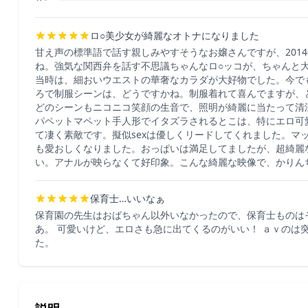
ロ○美少女が綺麗なオトナになりました
甘え声の標準語で話す親しみやすそうなお嬢さんですが、201
ね。強気な関西弁を話す不思議ちゃんなロ○ッコが、ちゃんと
当時は、細おいウエストの華奢なカラダが大好物でした。今で
ろで制服シーンは、どうですかね。制服着れて喜んでますが、
どのシーンもニコニコ笑顔の生音で、照明が綺麗に当たって清
パペットマペット手人形でイタズラされるとこは、特にエロ可
て凄く素敵です。擬似sexは優しくリードしてくれました。マ
も愛おしくなりました。おっぱいは満足してましたが、超綺麗
い。アナルが映らなくて好印象。こんな綺麗な映像で、かりん
保育士…いいなぁ
保育園の先生はおばちゃん以外いなかったので、保育士ものは
あ。 可愛いけど、エロさも急に出てくるのがいい！ ａｖのは
た。