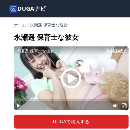
DUGAナビ
ホーム
/
永瀬遥 保育士な彼女
永瀬遥 保育士な彼女
DUGAで購入する