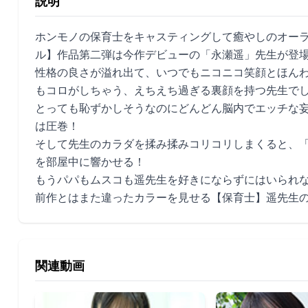
説明
ホンモノの保育士をキャスティングして癒やしのオー
ル】作品第二弾は今作デビューの「永瀬遥」先生が登
性格の良さが溢れ出て、いつでもニコニコ笑顔とほん
もコロがしちゃう、えちえち過ぎる裏顔を持つ先生で
とっても恥ずかしそうなのにどんどん脳内でエッチな
は圧巻！
そして先生のカラダを揉み揉みコリコリしまくると、
を部屋中に響かせる！
もうパパもムスコも遥先生を好きにならずにはいられ
前作とはまた違ったカラーを見せる【保育士】遥先生
関連動画