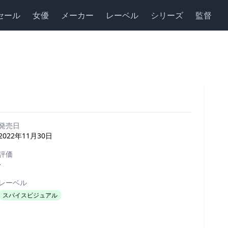
セール
女優
メーカー
レーベル
シリーズ
監督
発売日
2022年11月30日
評価
-
レーベル
スパイスビジュアル