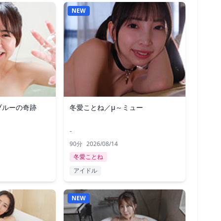
NEW
ブルーの奇跡
冬愛ことね／μ～ミュー
-
90分
2026/08/14
冬愛ことね
アイドル
NEW