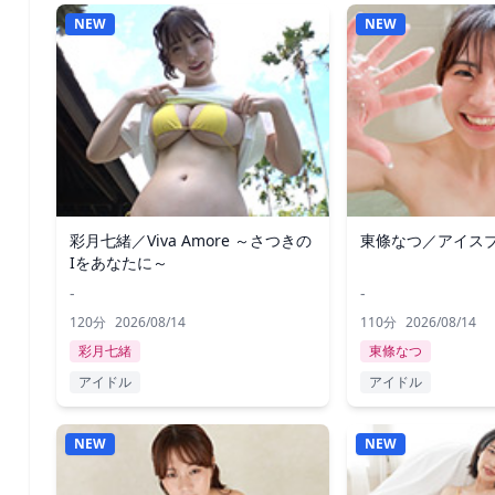
NEW
NEW
彩月七緒／Viva Amore ～さつきの
東條なつ／アイス
Iをあなたに～
-
-
120分
2026/08/14
110分
2026/08/14
彩月七緒
東條なつ
アイドル
アイドル
NEW
NEW