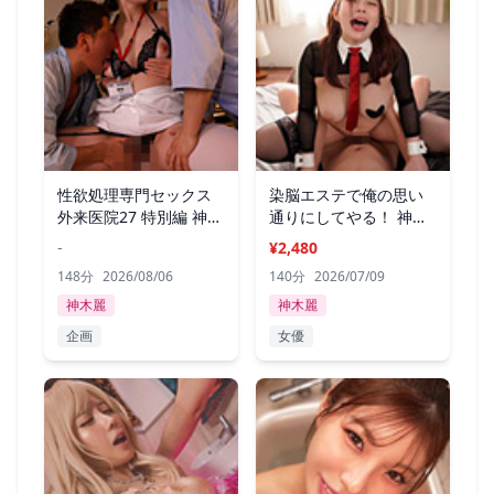
性欲処理専門セックス
染脳エステで俺の思い
外来医院27 特別編 神木
通りにしてやる！ 神木
麗
麗
-
¥2,480
148分
2026/08/06
140分
2026/07/09
神木麗
神木麗
企画
女優