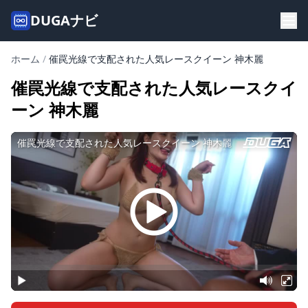
DUGAナビ
ホーム
/
催罠光線で支配された人気レースクイーン 神木麗
催罠光線で支配された人気レースクイ
ーン 神木麗