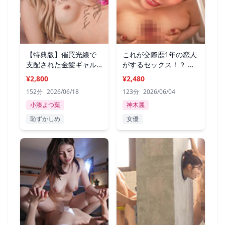
【特典版】催罠光線で
これが交際歴1年の恋人
支配された金髪ギャル
がするセックス！？ 神
小湊よつ葉
木麗
¥2,800
¥2,480
152分
2026/06/18
123分
2026/06/04
小湊よつ葉
神木麗
恥ずかしめ
女優