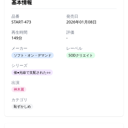
基本情報
品番
発売日
START-473
2026年01月08日
再生時間
評価
149分
-
メーカー
レーベル
ソフト・オン・デマンド
SODクリエイト
シリーズ
催●光線で支配された○○
出演
神木麗
カテゴリ
恥ずかしめ