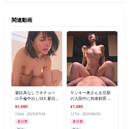
関連動画
避妊具なしでネチョベ
ヤンキー奥さんを旦那
ロ不倫中出しSEX 夏目
の入院中に拘束飼育 夏
響
目響
¥1,080
¥1,080
154分
2025/07/24
127分
2025/06/26
夏目響
夏目響