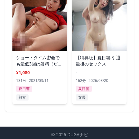
ショートタイム密会で
【特典版】夏目響 引退
も最低3回は射精（だ）
最後のセックス
せる 夏目響
¥1,080
-
131分
2021/03/11
162分
2026/08/20
夏目響
夏目響
熟女
女優
© 2026 DUGAナビ