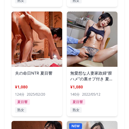
熟女
熟女
夫の命日NTR 夏目響
無愛想な人妻家政婦“膣
ハメ”の裏オプ付き 夏目
響
¥1,080
¥1,080
124分
2025/02/20
140分
2022/05/12
夏目響
夏目響
熟女
熟女
NEW