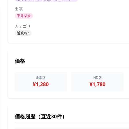
出演
平井栞奈
カテゴリ
近親相○
価格
通常版
HD版
¥1,280
¥1,780
価格履歴（直近30件）