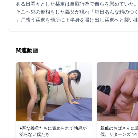
ある日悶々とした栞奈は自慰行為で自らを慰めていた
そこへ鬼の形相をした義父が現れ「毎日あんな精のつ
」戸惑う栞奈を他所に下半身を曝け出し栞奈へと襲い
関連動画
●畜な義母たちに責められて勃起が
親戚のおばさんに
治らない僕たち
僕。リターンズ 14