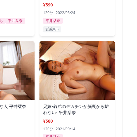
¥590
120分
2022/03/24
ら
平井栞奈
平井栞奈
近親相○
な人 平井栞奈
兄嫁-義弟のデカチンが脳裏から離
れない- 平井栞奈
¥580
120分
2021/09/14
平井栞奈