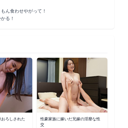
。
くもん食わせやがって！
掛かる！
筆おろしされた
性豪家族に嫁いだ兄嫁の淫靡な性
交