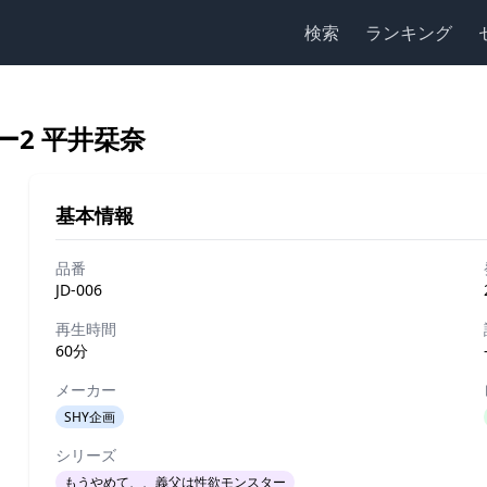
検索
ランキング
2 平井栞奈
基本情報
品番
JD-006
再生時間
60分
メーカー
SHY企画
シリーズ
もうやめて、、義父は性欲モンスター