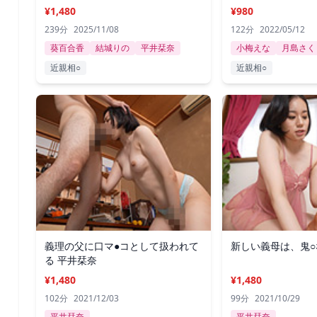
¥1,480
¥980
239分
2025/11/08
122分
2022/05/12
葵百合香
結城りの
平井栞奈
小梅えな
月島さく
近親相○
近親相○
義理の父に口マ●コとして扱われて
新しい義母は、鬼○
る 平井栞奈
¥1,480
¥1,480
102分
2021/12/03
99分
2021/10/29
平井栞奈
平井栞奈