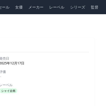
セール
女優
メーカー
レーベル
シリーズ
監督
発売日
2025年12月17日
評価
-
レーベル
シャイ企画