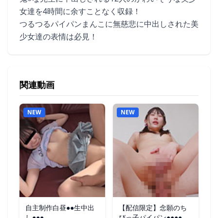
女達を4時間に余すことなく収録！
つるつるパイパンまんこに無慈悲に中出しされた美
少女達の表情は必見！
関連動画
NEW
NEW
自主制作白昼●●生中出
【配信限定】念願のち
し●●●
びっ子パイパン●●●●捕