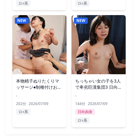
ロ○系
ロ○系
NEW
NEW
本物精子ぬりたくりマ
ちっちゃい女の子を3人
ッサージ●制種付けおじ
で卑劣巨漢集団3 日向由
さん。2nd
奈
-
-
202分
2026/07/09
144分
2026/07/09
ロ○系
日向由奈
ロ○系