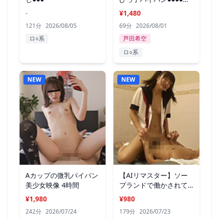
獲！のあ
-
¥1,480
121分
2026/08/05
69分
2026/08/01
ロ○系
芦田希空
ロ○系
NEW
NEW
Aカップの微乳パイパン
【AIリマスター】ソー
美少女映像 4時間
プランドで働かされて
る○○生
¥1,980
¥980
242分
2026/07/24
179分
2026/07/23