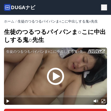
DUGAナビ
ホーム
/
生徒のつるつるパイパンま○こに中出しする鬼○先生
生徒のつるつるパイパンま○こに中出
しする鬼○先生