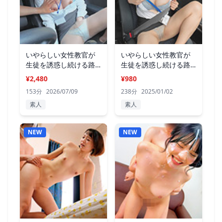
いやらしい女性教官が
いやらしい女性教官が
生徒を誘惑し続ける路
生徒を誘惑し続ける路
上教習
上教習
¥2,480
¥980
153分
2026/07/09
238分
2025/01/02
素人
素人
NEW
NEW