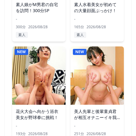
素人娘がM男君の自宅
素人水着美女が初めて
を訪問！300分SP
の大量顔面ぶっかけ！
-
-
300分
2026/08/28
165分
2026/08/28
素人
素人
NEW
NEW
花火大会へ向かう浴衣
美人先輩と後輩童貞君
美女が野球拳に挑戦！
が相互オナニーイキ我
慢チャレンジ
-
-
193分
2026/08/28
251分
2026/08/28