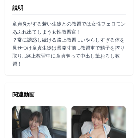
説明
童貞臭がする若い生徒との教習では女性フェロモン
あふれ出てしまう女性教習官！
？常に誘惑し続ける路上教習…いやらしすぎる体を
見せつけ童貞生徒は暴発寸前…教習車で精子を搾り
取り…路上教習中に童貞奪って中出し筆おろし教
習！
関連動画