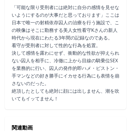
「可能な限り受刑者には絶対に自分の感情を見せな
いようにするのが大事だと思っております」ここは
日本で唯一の射精依存囚人の治療を行う施設で、こ
の映像はそこに勤務する美人女性看守Kさんの新人
時代から現在にわたる3年間の記録なのである。
看守が受刑者に対して性的な行為を処置。
決して感情を露わにせず、衝動的な性欲が抑えられ
ない囚人を相手に、冷徹に上から目線の騎乗位SEX
を業務的に行い、囚人の発作的即ハメ・ピストン・
手マンなどの好き勝手にイカせる行為にも表情を崩
さないのだった。
絶頂したとしても絶対に顔には出しません、潮を吹
いてもイッてません！
関連動画