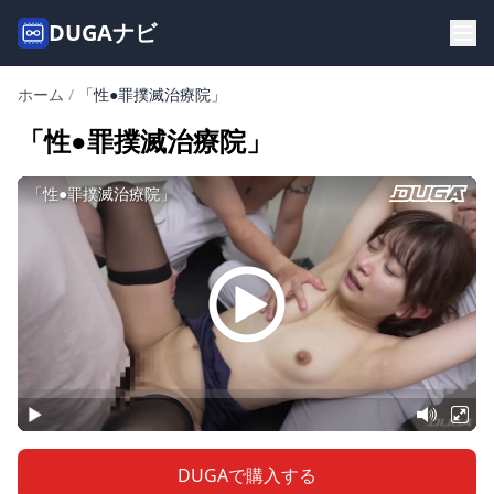
DUGAナビ
ホーム
/
「性●罪撲滅治療院」
「性●罪撲滅治療院」
DUGAで購入する