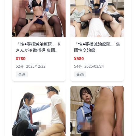
「性●罪撲滅治療院」 K
「性●罪撲滅治療院」 集
さんが冷徹指導 集団性
団性交治療
交治療
¥780
¥580
52分
2025/12/22
54分
2025/03/24
企画
企画