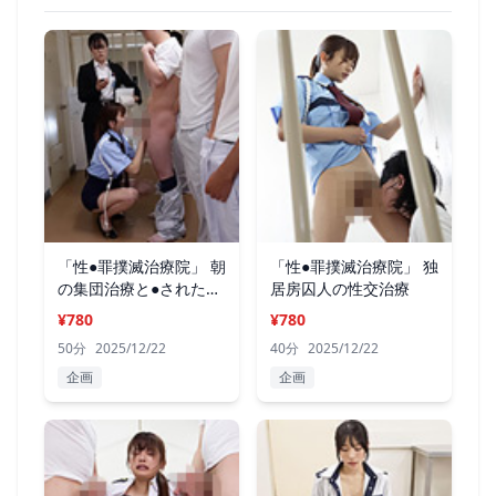
「性●罪撲滅治療院」 朝
「性●罪撲滅治療院」 独
の集団治療と●された記
居房囚人の性交治療
録
¥780
¥780
50分
2025/12/22
40分
2025/12/22
企画
企画