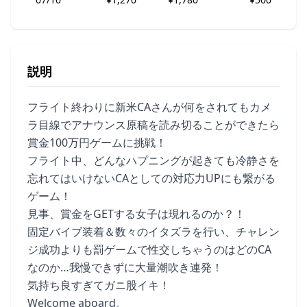
説明
フライト終わりに新米CAさんが何をされてもカメ
ラ目線でアナウンス原稿を読み切ることができたら
賞金100万円ゲームに挑戦！
フライト中、どんなハプニングが起きても冷静さを
忘れてはいけないCAとしての対応力UPにも繋がる
ゲーム！
見事、賞金をGETする女子は現れるのか？！
固定バイブ装着＆数々のイタズラを行い、チャレン
ジ成功よりも罰ゲームで性交しちゃうのはどのCA
なのか…我慢できずに大量潮吹き連発！
気持ち良すぎてガニ股イキ！
Welcome aboard。