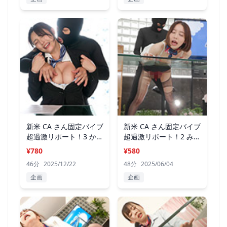
新米 CA さん固定バイブ
新米 CA さん固定バイブ
超過激リポート！3 かな
超過激リポート！2 みさ
さん
きさん
¥780
¥580
46分
2025/12/22
48分
2025/06/04
企画
企画