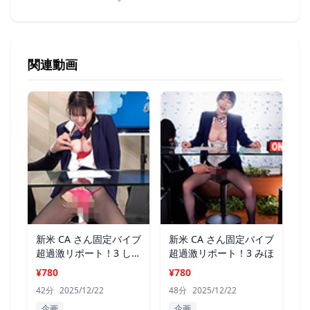
関連動画
新米 CA さん固定バイブ
新米 CA さん固定バイブ
超過激リポート！3 しず
超過激リポート！3 みほ
かさん
¥780
¥780
42分
2025/12/22
48分
2025/12/22
企画
企画