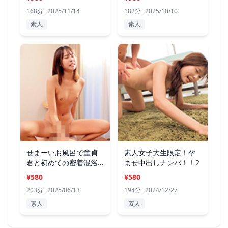
168分
2025/11/14
182分
2025/10/10
素人
素人
せまーいお風呂で童貞
素人女子大生限定！孕
君と初めての密着混浴
ませ中出しナンパ！！2
体験！
¥580
¥580
203分
2025/06/13
194分
2024/12/27
素人
素人