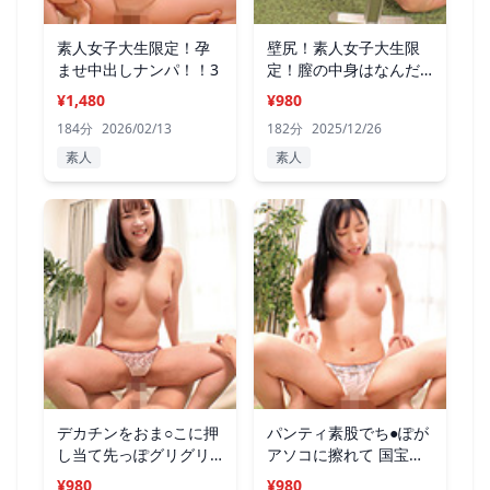
素人女子大生限定！孕
壁尻！素人女子大生限
ませ中出しナンパ！！3
定！膣の中身はなんだ
ろな？
¥1,480
¥980
184分
2026/02/13
182分
2025/12/26
素人
素人
デカチンをおま○こに押
パンティ素股でち●ぽが
し当て先っぽグリグリ
アソコに擦れて 国宝級
挿入に挑戦
おっぱい
¥980
¥980