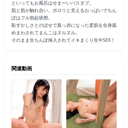
といってもお風呂はせまーいバスタブ。
肌と肌が触れ合い、ポロリと見えるおっぱいでちん
ぽはフル勃起状態。
恥ずかしさとのぼせで真っ赤になった柔肌を全身舐
めまわされてまんこはヌルヌル。
そのまま生ちんぽ挿入されてイキまくり生中SEX！
関連動画