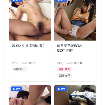
教師と生徒 禁断の愛2
南日菜乃SPECIAL
BEST4時間
-
-
230分
2026/08/31
241分
2026/08/28
制服女子
南日菜乃
制服女子
NEW
NEW