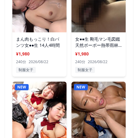
まん肉もっこり！白パ
女●●生 剛毛マン毛図鑑
ンツ女●●生 14人4時間
天然ボーボー熱帯雨林
15人
¥1,980
¥1,980
240分
2026/08/22
240分
2026/08/22
制服女子
制服女子
NEW
NEW