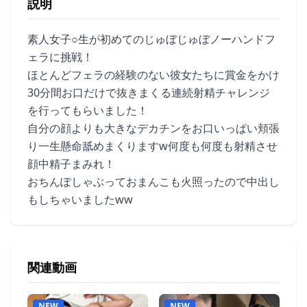
説明
素人女子○生が初めてのじゅぼじゅぼノーハンドフ
ェラに挑戦！
ほとんどフェラの経験のない彼女たちに賞金をかけ
30分間お口だけで抜きまくる連続射精チャレンジ
を行ってもらいました！
自分の顔よりも大きなデカチンをお口いっぱい頬張
り一生懸命舐めまくりますw何度も何度も射精させ
顔中精子まみれ！
おちんぽしゃぶっておまんこも火照ったので中出し
もしちゃいましたww
関連動画
NEW
NEW