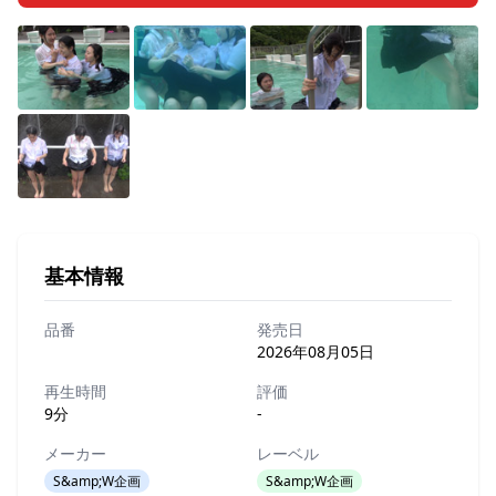
基本情報
品番
発売日
2026年08月05日
再生時間
評価
9分
-
メーカー
レーベル
S&amp;W企画
S&amp;W企画