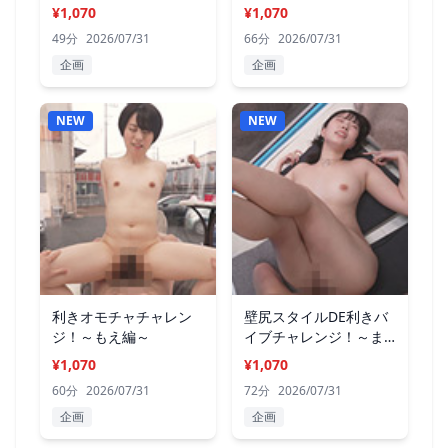
¥1,070
¥1,070
49分
2026/07/31
66分
2026/07/31
企画
企画
NEW
NEW
利きオモチャチャレン
壁尻スタイルDE利きバ
ジ！～もえ編～
イブチャレンジ！～ま
い編～
¥1,070
¥1,070
60分
2026/07/31
72分
2026/07/31
企画
企画