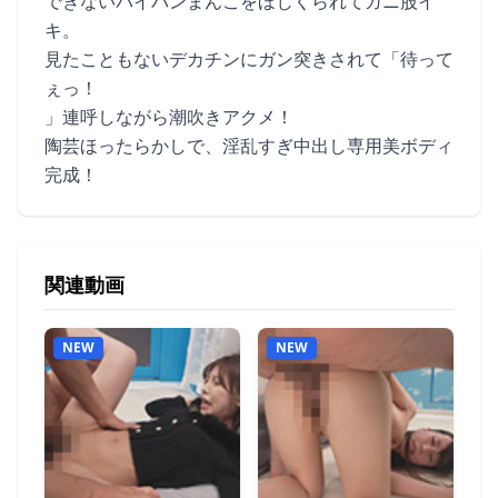
できないパイパンまんこをほじくられてガニ股イ
キ。
見たこともないデカチンにガン突きされて「待って
ぇっ！
」連呼しながら潮吹きアクメ！
陶芸ほったらかしで、淫乱すぎ中出し専用美ボディ
完成！
関連動画
NEW
NEW