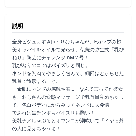
説明
全身ビジュよすぎJ○・りなちゃんが、Eカップの超
美オッパイをオイルで光らせ、伝統の弥生式「乳び
ねり」陶芸にチャレンジinMM号！
乳びねりのコツはパイズリと同じ。
ネンドを乳肉でやさしく包んで、細部はとがらせた
乳首で造形すること。
「素肌にネンドの感触キモ…」なんて言ってた彼女
も、おじさんの変態マッサージで乳首目覚めちゃっ
て、色白ボディにからみつくネンドに大発情。
であれば生チンポもパイズリお願い！
美乳ナメしゃぶるとオマンコが潮吹いて「イヤっ外
の人に見えちゃうよ！