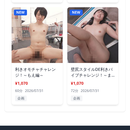
NEW
NEW
利きオモチャチャレン
壁尻スタイルDE利きバ
ジ！～もえ編～
イブチャレンジ！～ま
い編～
¥1,070
¥1,070
60分
2026/07/31
72分
2026/07/31
企画
企画