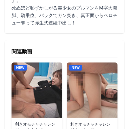
」。
死ぬほど恥ずかしがる美少女のプルマンをM字大開
脚、騎乗位、バックでガン突き、真正面からベロチ
ュー奪って弥生式連続中出し！
関連動画
NEW
NEW
利きオモチャチャレン
利きオモチャチャレン