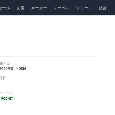
セール
女優
メーカー
レーベル
シリーズ
監督
発売日
2026年01月08日
評価
-
レーベル
ROCKET