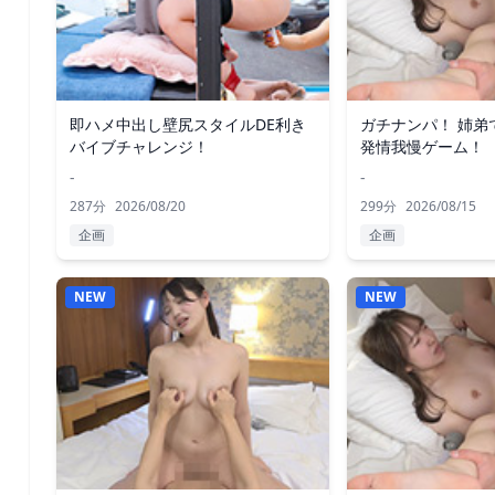
即ハメ中出し壁尻スタイルDE利き
ガチナンパ！ 姉弟
バイブチャレンジ！
発情我慢ゲーム！
-
-
287分
2026/08/20
299分
2026/08/15
企画
企画
NEW
NEW