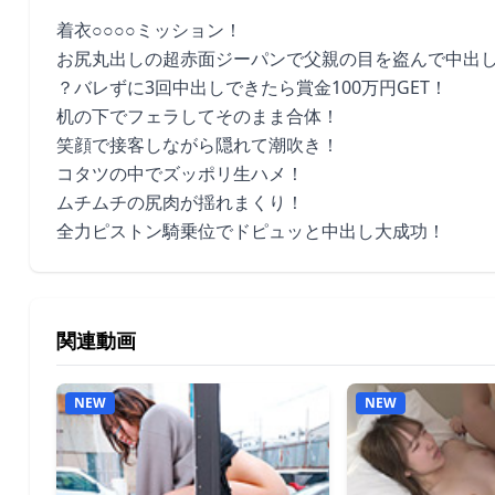
着衣○○○○ミッション！
お尻丸出しの超赤面ジーパンで父親の目を盗んで中出し
？バレずに3回中出しできたら賞金100万円GET！
机の下でフェラしてそのまま合体！
笑顔で接客しながら隠れて潮吹き！
コタツの中でズッポリ生ハメ！
ムチムチの尻肉が揺れまくり！
全力ピストン騎乗位でドピュッと中出し大成功！
関連動画
NEW
NEW