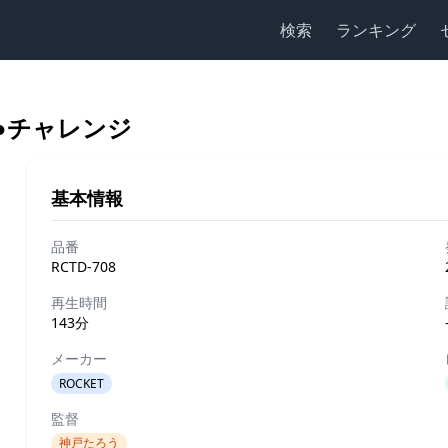
検索
ランキング
●チャレンジ
基本情報
品番
RCTD-708
再生時間
143分
メーカー
ROCKET
監督
神戸たろう