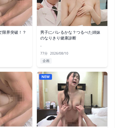
で限界突破！？
男子にバレるかな？つるぺた姉妹
のなりきり健康診断
-
77分
2026/08/10
企画
NEW