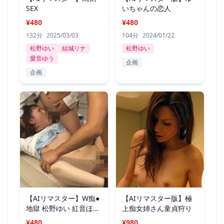
SEX
いちゃんの恋人
¥480
¥480
132分
2025/03/03
104分
2024/01/22
松野ゆい
結城リナ
松野ゆい
愛音ゆう
企画
企画
【AIリマスター】W痴●
【AIリマスター版】極
地獄 松野ゆい 紅音ほた
上痴女姉さん童貞狩り
る
¥480
¥980