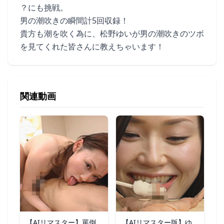
？にも挑戦。
男の潮吹きの瞬間計5回収録！
貴方も潮を吹く為に、松野ゆいが男の潮吹きのツボ
を見てくれた皆さんに教えちゃいます！
関連動画
【AIリマスター】罵倒
【AIリマスター版】ゆ