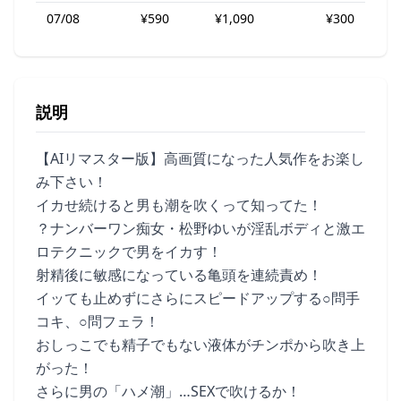
07/08
¥590
¥1,090
¥300
説明
【AIリマスター版】高画質になった人気作をお楽し
み下さい！
イカせ続けると男も潮を吹くって知ってた！
？ナンバーワン痴女・松野ゆいが淫乱ボディと激エ
ロテクニックで男をイカす！
射精後に敏感になっている亀頭を連続責め！
イッても止めずにさらにスピードアップする○問手
コキ、○問フェラ！
おしっこでも精子でもない液体がチンポから吹き上
がった！
さらに男の「ハメ潮」…SEXで吹けるか！