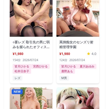
○要レズ 取引先の男に弱
罵倒痴女のセンズリ射
みを握られたオフィス
精管理学園
レディ達
¥1,980
¥1,980
4.0
154分
2026/07/24
124分
2026/07/24
皆月ひかる
宮西ひかる
皆月ひかる
夏川あゆみ
松井日奈子
鹿野あも
レズ
M男
NEW