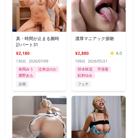
真・時間が止まる腕時
濃厚マニアック接吻
計パート31
¥2,180
¥2,880
4.0
130分
2026/07/09
109分
2026/05/21
有岡みう
辻井ほのか
卯水咲流
平清香
鹿野あも
虹村ゆみ
企画
フェチ