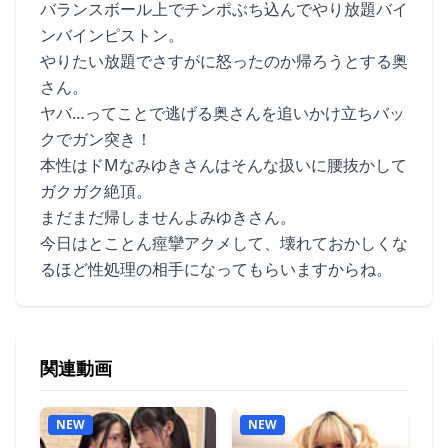
バランスボール上でチンポぶち込んでやり放題バイ
ンバインピストン。
やりたい放題でさすがに怒ったのか帰ろうとする奥
さん。
ヤバ…ってことで逃げる奥さんを追いかけ立ちバッ
クでガン突き！
本性はドMなみゆきさんはそんな扱いに腰抜かして
ガクガク絶頂。
まだまだ帰しませんよみゆきさん。
今日はとことん痙攣アクメして、壊れておかしくな
るほど性処理の相手になってもらいますからね。
関連動画
NEW
NEW