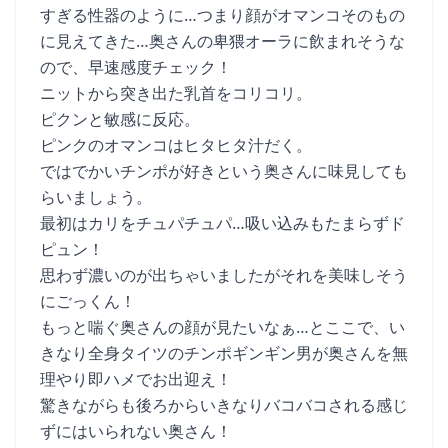
すぎる性器のように…つまり顔がオマンコそのもの
に見えてきた…奥さんの卑猥オーラに飲まれそうな
ので、早速感度チェック！
ニットから突き出た乳首をコリコリ。
ピクンと敏感に反応。
ピンクのオマンコはヒタヒタ汁だく。
ではでかいチンポが好きという奥さんに味見しても
らいましょう。
最初はカリをチュパチュパ…吸い込みもたまらずド
ピュン！
思わず濃いのが出ちゃいましたがそれを美味しそう
にごっくん！
もっと喘ぐ奥さんの顔が見たいなぁ…とここで、い
きなり全身タイツのチンポギンギン男が奥さんを無
理やり即ハメでお出迎え！
驚きながらも後ろからいきなりバコバコされる感じ
ずにはいられない奥さん！