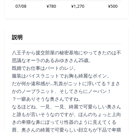
07/08
¥780
¥1,270
¥500
説明
八王子から援交部屋の秘密基地にやってきたのは不
思議なオーラのあるみゆきさん25歳。
既婚でお仕事はパートのレジ。
服装はパイスラニットでお胸も綺麗なボイン。
だが何か違和感が…乳首がニットに浮いてる？まさ
かのノーブラニット、そしてさらにノーパン！
？一癖ありそうな奥さんですね。
なるほどね、一見、一見、綺麗で可愛らしい奥さん
と誰もが言いそうなのですが、ほんのちょっと上向
きの卑猥な鼻にぽってり性器のように見えてくる
唇、奥さんの綺麗で可愛らしい顔立ちが下品で卑猥