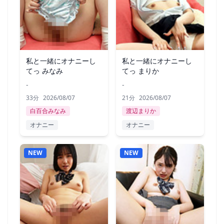
私と一緒にオナニーし
私と一緒にオナニーし
てっ みなみ
てっ まりか
-
-
33分
2026/08/07
21分
2026/08/07
白百合みなみ
渡辺まりか
オナニー
オナニー
NEW
NEW