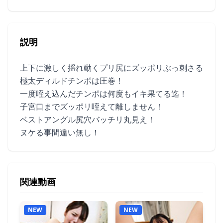
説明
上下に激しく揺れ動くプリ尻にズッポリぶっ刺さる
極太ディルドチンポは圧巻！
一度咥え込んだチンポは何度もイキ果てる迄！
子宮口までズッポリ咥えて離しません！
ベストアングル尻穴バッチリ丸見え！
ヌケる事間違い無し！
関連動画
NEW
NEW