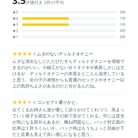
3.5
評価付き 2件の平均
★5
0件
★4
1件
★3
1件
★2
0件
★1
0件
ムダのないディルドオナニー
ムダな演出なしにただひたすらディルドオナニーを堪能で
きるのがいい。小細工がない分ドキドキや真新しさには欠
けるが、ディルドオナニーの本質をとことん追求している
と思う。女の子の表情からも普通のセックスやオナニー以
上の気持ちよさがあるのだと分かるんだね。
コンセプト通りかと。
出てくるお姉さん達が優しく語りかけてくれつつ、高まっ
ていく様子を固定カメラの前で見せてくれる。中には逆光
が気になる部分もあるが、概ね問題なし。バック対正面の
比率は１対３くらいか。バック時はもうちょっと目線が下
だと足裏も見えて良い感じになると思う。