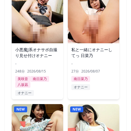
小悪魔J系オナサポ自撮
私と一緒にオナニーし
り見せ付けオナニー
てっ 日菜乃
-
-
248分
2026/08/15
27分
2026/08/07
美咲音
南日菜乃
南日菜乃
八坂凪
オナニー
オナニー
NEW
NEW