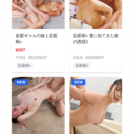
金髪ギャルの妹と近親
近親相○ 妻に似てきた娘
相○
の誘惑2
¥597
-
115分
2022/05/27
232分
2026/08/31
近親相○
近親相○
NEW
NEW