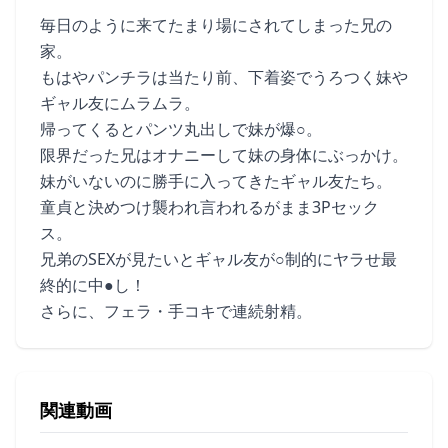
毎日のように来てたまり場にされてしまった兄の
家。
もはやパンチラは当たり前、下着姿でうろつく妹や
ギャル友にムラムラ。
帰ってくるとパンツ丸出しで妹が爆○。
限界だった兄はオナニーして妹の身体にぶっかけ。
妹がいないのに勝手に入ってきたギャル友たち。
童貞と決めつけ襲われ言われるがまま3Pセック
ス。
兄弟のSEXが見たいとギャル友が○制的にヤラせ最
終的に中●し！
さらに、フェラ・手コキで連続射精。
関連動画