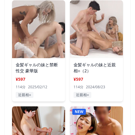
金髪ギャルの妹と禁断
金髪ギャルの妹と近親
性交 豪華版
相○（2）
¥597
¥597
114分
2025/02/12
114分
2024/08/23
近親相○
近親相○
NEW