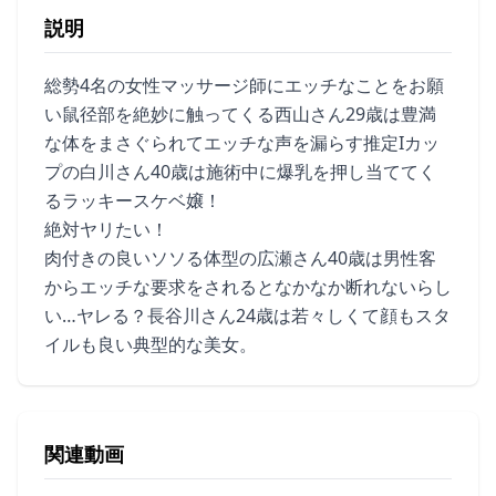
説明
総勢4名の女性マッサージ師にエッチなことをお願
い鼠径部を絶妙に触ってくる西山さん29歳は豊満
な体をまさぐられてエッチな声を漏らす推定Iカッ
プの白川さん40歳は施術中に爆乳を押し当ててく
るラッキースケベ嬢！
絶対ヤリたい！
肉付きの良いソソる体型の広瀬さん40歳は男性客
からエッチな要求をされるとなかなか断れないらし
い…ヤレる？長谷川さん24歳は若々しくて顔もスタ
イルも良い典型的な美女。
関連動画