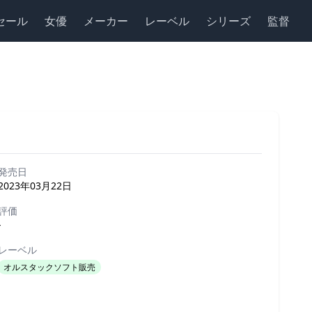
セール
女優
メーカー
レーベル
シリーズ
監督
発売日
2023年03月22日
評価
-
レーベル
オルスタックソフト販売