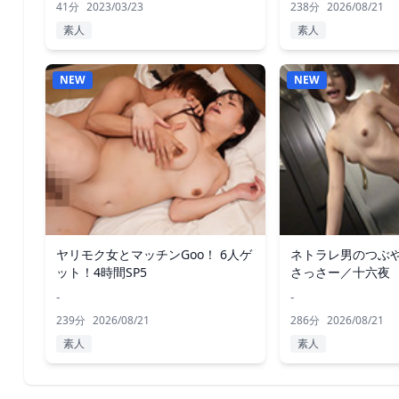
41分
2023/03/23
238分
2026/08/21
素人
素人
NEW
NEW
ヤリモク女とマッチンGoo！ 6人ゲ
ネトラレ男のつぶや
ット！4時間SP5
さっさー／十六夜
-
-
239分
2026/08/21
286分
2026/08/21
素人
素人