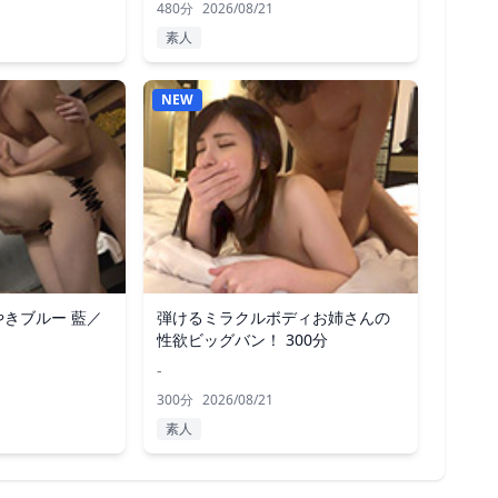
480分
2026/08/21
素人
NEW
きブルー 藍／
弾けるミラクルボディお姉さんの
性欲ビッグバン！ 300分
-
300分
2026/08/21
素人