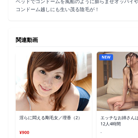
ベッドでコンドームを風船のように膨らませオッパイ
コンドーム越しにも生い茂る陰毛が！
関連動画
NEW
淫らに悶える剛毛女／理香（2）
エッチなお姉さん
12人4時間
¥900
-