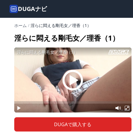
DUGAナビ
ホーム
/
淫らに悶える剛毛女／理香（1）
淫らに悶える剛毛女／理香（1）
DUGAで購入する