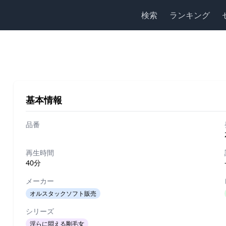
検索
ランキング
基本情報
品番
再生時間
40分
メーカー
オルスタックソフト販売
シリーズ
淫らに悶える剛毛女