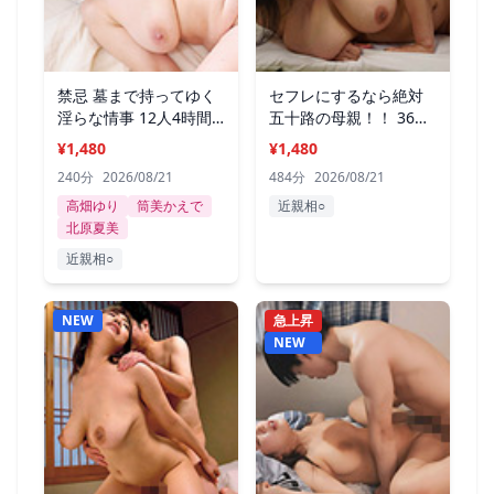
禁忌 墓まで持ってゆく
セフレにするなら絶対
淫らな情事 12人4時間
五十路の母親！！ 36人
SP4
8時間3
¥1,480
¥1,480
240分
2026/08/21
484分
2026/08/21
高畑ゆり
筒美かえで
近親相○
北原夏美
近親相○
NEW
急上昇
NEW