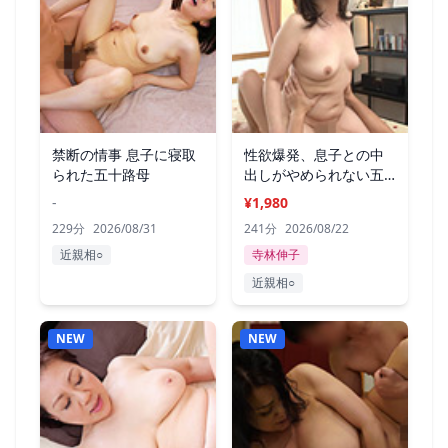
禁断の情事 息子に寝取
性欲爆発、息子との中
られた五十路母
出しがやめられない五
十路母 240分
-
¥1,980
229分
2026/08/31
241分
2026/08/22
近親相○
寺林伸子
近親相○
NEW
NEW