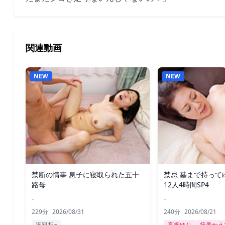
関連動画
NEW
NEW
禁断の情事 息子に寝取られた五十
禁忌 墓まで持って
路母
12人4時間SP4
-
-
229分
2026/08/31
240分
2026/08/21
近親相○
高畑ゆり
筒美かえ