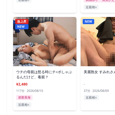
近親相○
急上昇
NEW
NEW
ウチの母親は怒る時にチ○ポしゃぶ
美麗熟女 すみれさ
るんだけど、毒親？
¥2,480
-
117分
2026/08/10
37分
2026/08/09
碧那美海
近親相○
近親相○