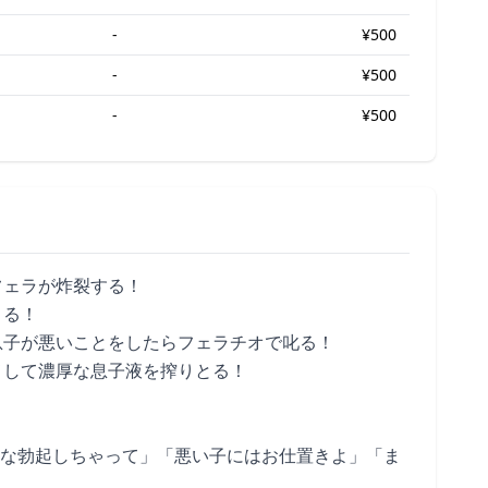
-
¥500
-
¥500
-
¥500
フェラが炸裂する！
まる！
息子が悪いことをしたらフェラチオで叱る！
メして濃厚な息子液を搾りとる！
んな勃起しちゃって」「悪い子にはお仕置きよ」「ま