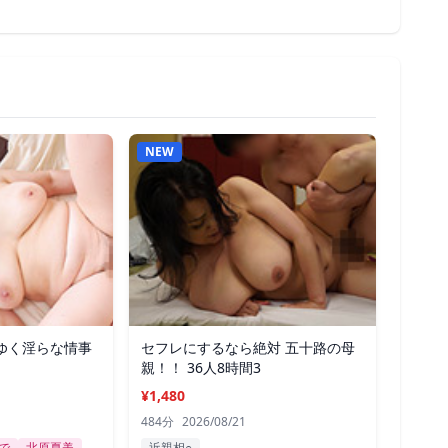
NEW
ゆく淫らな情事
セフレにするなら絶対 五十路の母
親！！ 36人8時間3
¥1,480
484分
2026/08/21
で
北原夏美
近親相○