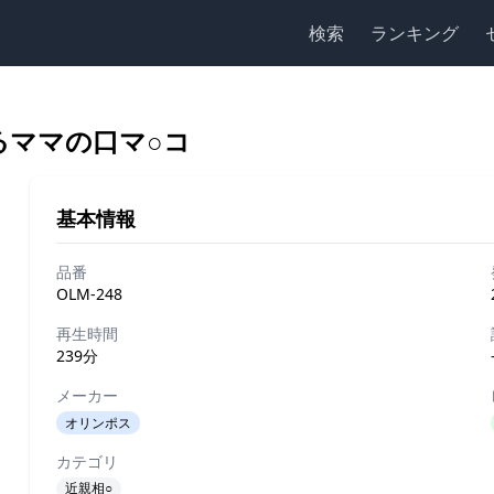
検索
ランキング
るママの口マ○コ
基本情報
品番
OLM-248
再生時間
239分
メーカー
オリンポス
カテゴリ
近親相○