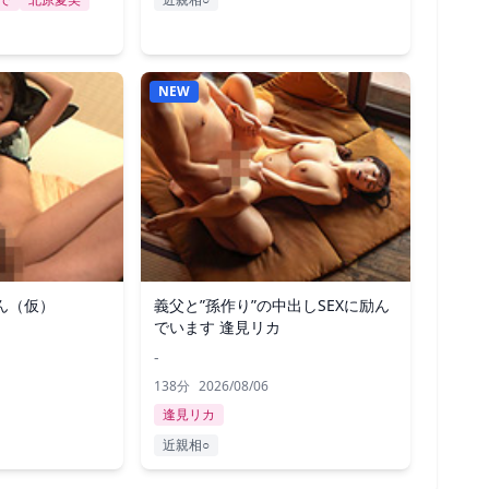
NEW
ん（仮）
義父と”孫作り”の中出しSEXに励ん
でいます 逢見リカ
-
138分
2026/08/06
逢見リカ
近親相○