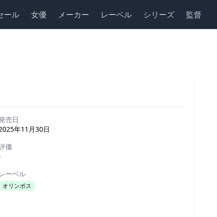
セール
女優
メーカー
レーベル
シリーズ
監督
発売日
2025年11月30日
評価
-
レーベル
オリンポス