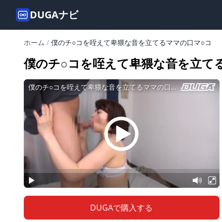
DUGAナビ
ホーム
/
僕のチ○コを咥えて卑猥な音を立てるママの口マ○コ
僕のチ○コを咥えて卑猥な音を立て
DUGAで購入する