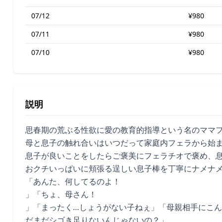
07/12
¥980
07/11
¥980
07/10
¥980
説明
思春期の荒ぶる性欲に愛の教育的指導という名のママ
母と息子の触れ合いはいつだって家庭内フェラから始
息子が良いことをしたらご褒美にフェラチオで褒め、
おクチいっぱいに頬張る逞しい息子棒を丁寧にナメナ
「あんた、何してるのよ！
」「ちょ、母さん！
」「まったく…しょうがない子ねぇ」「母親相手にこ
だまだシゴき足りないんじゃないの？」