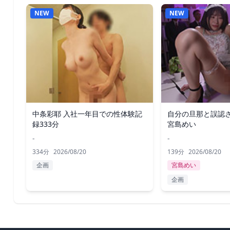
NEW
NEW
中条彩耶 入社一年目での性体験記
自分の旦那と誤認さ
録333分
宮島めい
-
-
334分
2026/08/20
139分
2026/08/20
企画
宮島めい
企画