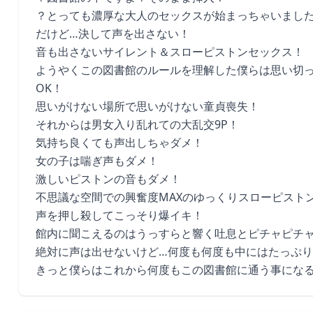
？とっても濃厚な大人のセックスが始まっちゃいまし
だけど…決して声を出さない！
音も出さないサイレント＆スローピストンセックス！
ようやくこの図書館のルールを理解した僕らは思い切
OK！
思いがけない場所で思いがけない童貞喪失！
それからは男女入り乱れての大乱交9P！
気持ち良くても声出しちゃダメ！
女の子は喘ぎ声もダメ！
激しいピストンの音もダメ！
不思議な空間での興奮度MAXのゆっくりスローピスト
声を押し殺してこっそり爆イキ！
館内に聞こえるのはうっすらと響く吐息とピチャピチ
絶対に声は出せないけど…何度も何度も中にはたっぷ
きっと僕らはこれから何度もこの図書館に通う事にな