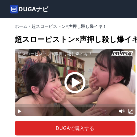
DUGAナビ
ホーム
/
超スローピストン×声押し殺し爆イキ！
超スローピストン×声押し殺し爆イ
DUGAで購入する