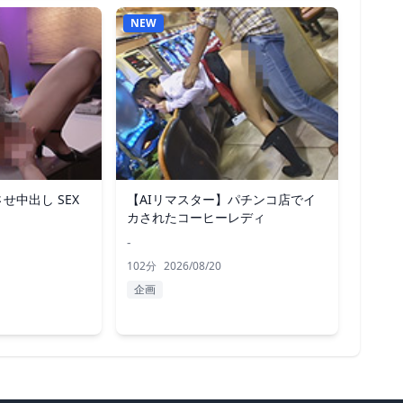
NEW
せ中出し SEX
【AIリマスター】パチンコ店でイ
カされたコーヒーレディ
-
102分
2026/08/20
企画