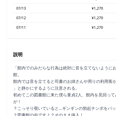
07/13
¥1,270
07/12
¥1,270
07/11
¥1,270
説明
「館内でのみだらな行為は絶対に音を立てないように
館。
館内では音を立てると司書のお姉さんや周りの利用客
」と静かにするように注意される。
初めてこの図書館に来た僕ら童貞2人、館内を見回って
が！
？こっそり覗いていると…ギンギンの勃起チンポをパ
？図書館の中ですよ？そのまま挿入！