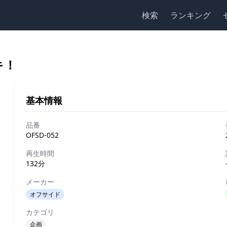
検索
ランキング
キ！
基本情報
品番
OFSD-052
再生時間
132分
メーカー
オフサイド
カテゴリ
企画