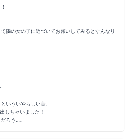
た！
って隣の女の子に近づいてお願いしてみるとすんなり
ン！
ャといういやらしい音。
り出しちゃいました！
るだろう…。