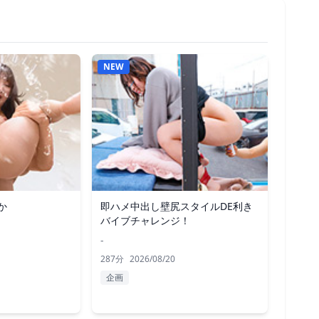
NEW
か
即ハメ中出し壁尻スタイルDE利き
バイブチャレンジ！
-
287分
2026/08/20
企画