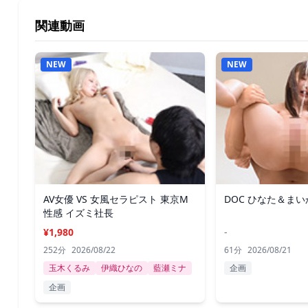
関連動画
NEW
NEW
AV女優 VS 女風セラピスト 東京M
DOC ひなた＆まい
性感 イズミ社長
¥1,980
-
252分
2026/08/22
61分
2026/08/21
玉木くるみ
伊織ひなの
藍瀬ミナ
企画
企画