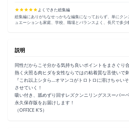
よくできた総集編
総集編にありがちなせっかちな編集になっておらず、単にクン
ュエーションも家庭、学校、職場とバランスよく、長尺で多少
説明
同性だからこそ分かる気持ち良いポイントをまさぐり合
熱く火照る肉ヒダを女性ならではの粘着質な舌使いで刺
『これ以上シタら…オマンコがトロトロに溶けちゃいそ
させていく！
吸い付き、舐めずり回すレズクンニリングススーパーベ
永久保存版をお届けします！
（OFFICE K'S）