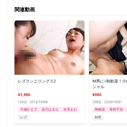
関連動画
レズクンニリングス2
M男に○制飲尿！小
シャル
¥1,980
¥980
120分
2013/10/04
298分
2020/10/01
大城かえで
及川はるな
水澤まお
神納花
有村千佳
レズ
M男