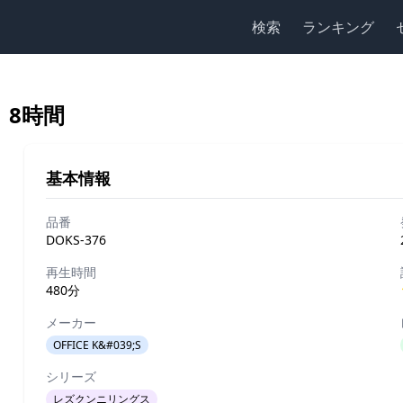
検索
ランキング
 8時間
基本情報
品番
DOKS-376
再生時間
480分
メーカー
OFFICE K&#039;S
シリーズ
レズクンニリングス