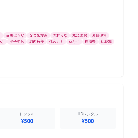
リ
及川はるな
なつめ愛莉
内村りな
水澤まお
夏目優希
つな
平子知歌
堀内秋美
桃宮もも
葵なつ
桜瀬奈
祐花凛
レンタル
HDレンタル
¥500
¥500