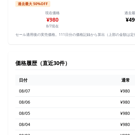
過去最大 50%OFF
現在価格
過去
¥980
¥49
8/7現在
セール適用後の実売価格。111日分の価格記録から算出（上部の金額は定
価格履歴（直近30件）
日付
通常
08/07
¥980
08/06
¥980
08/05
¥980
08/04
¥980