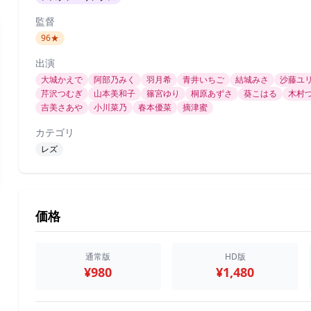
監督
96★
出演
大城かえで
阿部乃みく
羽月希
青井いちご
結城みさ
沙藤ユ
芹沢つむぎ
山本美和子
篠宮ゆり
桐原あずさ
葵こはる
木村
吉美さあや
小川菜乃
春本優菜
摘津蜜
カテゴリ
レズ
価格
通常版
HD版
¥980
¥1,480