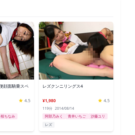
便顔面騎乗スペ
レズクンニリングス4
4.5
¥1,980
4.5
119分
2014/08/14
桜ちなみ
阿部乃みく
青井いちご
沙藤ユリ
レズ