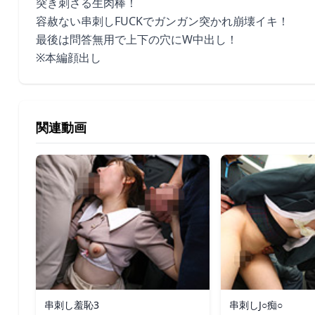
突き刺さる生肉棒！
容赦ない串刺しFUCKでガンガン突かれ崩壊イキ！
最後は問答無用で上下の穴にW中出し！
※本編顔出し
関連動画
串刺し羞恥3
串刺しJ○痴○