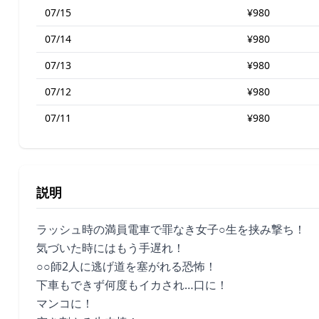
07/15
¥980
07/14
¥980
07/13
¥980
07/12
¥980
07/11
¥980
説明
ラッシュ時の満員電車で罪なき女子○生を挟み撃ち！
気づいた時にはもう手遅れ！
○○師2人に逃げ道を塞がれる恐怖！
下車もできず何度もイカされ…口に！
マンコに！