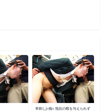
串刺しJ○痴○ 抵抗の暇を与えられず