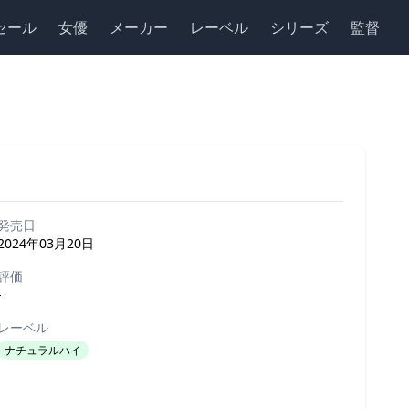
セール
女優
メーカー
レーベル
シリーズ
監督
発売日
2024年03月20日
評価
-
レーベル
ナチュラルハイ