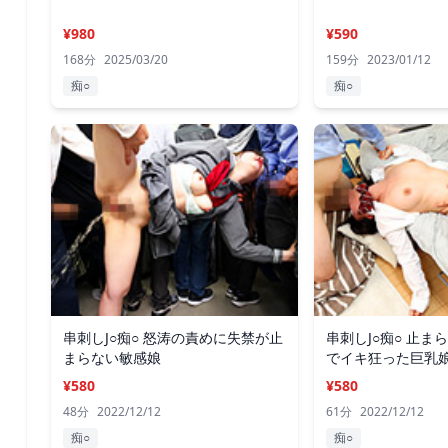
¥980
¥590
168分
2025/03/20
159分
2023/01/12
痴○
痴○
串刺しJ○痴○ 怒涛の責めに失禁が止
串刺しJ○痴○ 止ま
まらない敏感娘
でイキ狂った巨乳
¥580
¥580
48分
2022/12/12
61分
2022/12/12
痴○
痴○