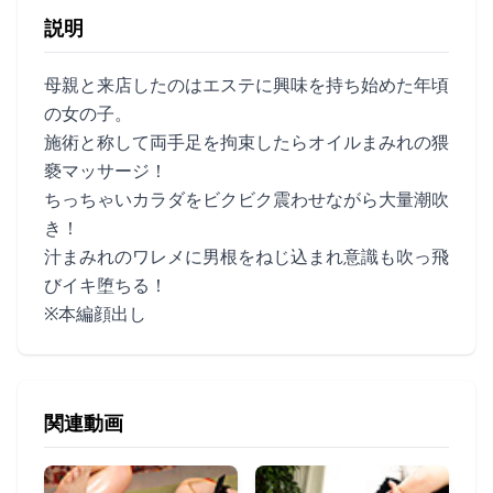
説明
母親と来店したのはエステに興味を持ち始めた年頃
の女の子。
施術と称して両手足を拘束したらオイルまみれの猥
褻マッサージ！
ちっちゃいカラダをビクビク震わせながら大量潮吹
き！
汁まみれのワレメに男根をねじ込まれ意識も吹っ飛
びイキ堕ちる！
※本編顔出し
関連動画