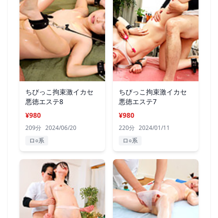
ちびっこ拘束激イカセ
ちびっこ拘束激イカセ
悪徳エステ8
悪徳エステ7
¥980
¥980
209分
2024/06/20
220分
2024/01/11
ロ○系
ロ○系