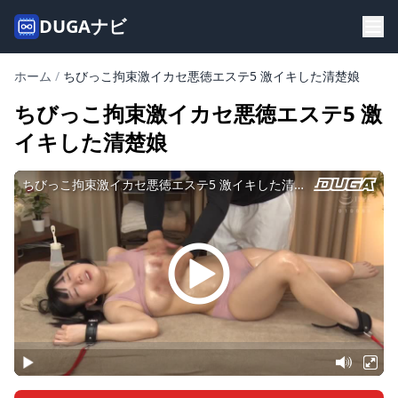
DUGAナビ
ホーム
/
ちびっこ拘束激イカセ悪徳エステ5 激イキした清楚娘
ちびっこ拘束激イカセ悪徳エステ5 激
イキした清楚娘