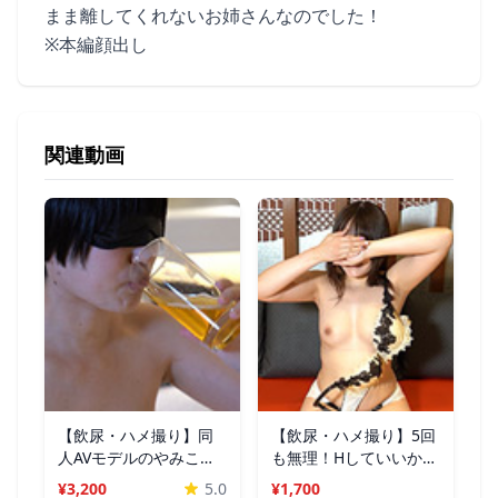
まま離してくれないお姉さんなのでした！
※本編顔出し
関連動画
【飲尿・ハメ撮り】同
【飲尿・ハメ撮り】5回
人AVモデルのやみこち
も無理！Hしていいから
ゃん初出演！
許して！
¥3,200
5.0
¥1,700