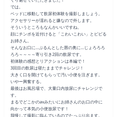
くり魅せていただきました！
では。
ベッドに移動して飲尿初体験を撮影しましょう。
アクセサリーが濡れると嫌なので外します。
そういうところもなんかいいですね。
顔にチンポを近付けると「こわいこわい」とビビる
お姉さん。
そんなお口に…ぷるんとした唇の奥に…じょろろろ
ろろ～～～～寄り引き2回の飲尿です。
初体験の感想とリアクションは本編で！
3回目の飲尿は寝たままでチャレンジ！
大きく口を開けてもらって汚い小便を注ぎます。
いやー興奮する。
最後はお風呂場で、大量口内放尿にチャレンジで
す。
まるでどこかのavみたいにお姉さんのお口の中に
向かって本気の小便放尿です！
我慢して撮影に臨んでいるのでたっぷり出ます。