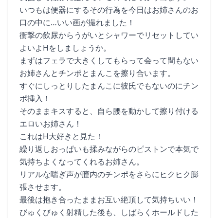
いつもは便器にするその行為を今日はお姉さんのお
口の中に…いい画が撮れました！
衝撃の飲尿からうがいとシャワーでリセットしてい
よいよHをしましょうか。
まずはフェラで大きくしてもらって会って間もない
お姉さんとチンポとまんこを擦り合います。
すぐにしっとりしたまんこに彼氏でもないのにチン
ポ挿入！
そのままキスすると、自ら腰を動かして擦り付ける
エロいお姉さん！
これはH大好きと見た！
繰り返しおっぱいも揉みながらのピストンで本気で
気持ちよくなってくれるお姉さん。
リアルな喘ぎ声が膣内のチンポをさらにヒクヒク膨
張させます。
最後は抱き合ったままお互い絶頂して気持ちいい！
びゅくびゅく射精した後も、しばらくホールドした