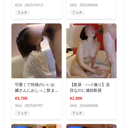
42分
2025/10/13
26分
2025/08/04
フェチ
フェチ
可愛くて性格のいいお
【飲尿・ハメ撮り】涙
嬢さんにおしっこ飲ま
目なのに連続飲尿
せる！
¥3,700
¥2,900
36分
2025/07/07
34分
2024/04/08
フェチ
フェチ