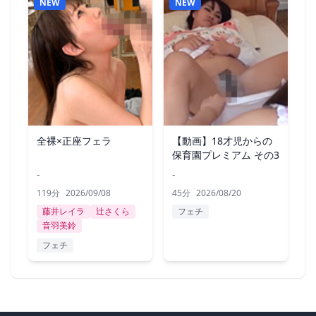
NEW
NEW
全裸×正座フェラ
【動画】18才児からの
保育園プレミアム その3
-
-
119分
2026/09/08
45分
2026/08/20
藤井レイラ
辻さくら
フェチ
音羽美鈴
フェチ