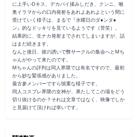
に上手いDキス、デカパイ揉みしだき、クンニ、喉
奥イラマからの口内発射をあれよあれよという間に
受けていく様子は、まるで『水曜日のダ●ンタ●
ン』的なドッキリを見ているようです（苦笑）。
結果的に、生ナカ発射までされてしまいますが、話
はまだ続きます。
なんと後日、彼の誘いで弊サークルの集会へとMち
ゃんがやって来たのです。
Mちゃんの評判は同人界隈では有名ですので、最初
から妙な緊張感がありました。
最古参メンバーですら慎重な様子です。
同人コスプレ界隈の女神が、果たしてこの場をどう
切り抜けるのか？それは文章ではなく、映像でしか
と見届けて頂ければ幸いです。