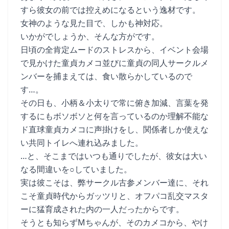
すら彼女の前では控えめになるという逸材です。
女神のような見た目で、しかも神対応。
いかがでしょうか、そんな方がです。
日頃の全肯定ムードのストレスから、イベント会場
で見かけた童貞カメコ並びに童貞の同人サークルメ
ンバーを捕まえては、食い散らかしているので
す…。
その日も、小柄＆小太りで常に俯き加減、言葉を発
するにもボソボソと何を言っているのか理解不能な
ド直球童貞カメコに声掛けをし、関係者しか使えな
い共同トイレへ連れ込みました。
…と、そこまではいつも通りでしたが、彼女は大い
なる間違いを○していました。
実は彼こそは、弊サークル古参メンバー達に、それ
こそ童貞時代からガッツリと、オフパコ乱交マスタ
ーに猛育成された内の一人だったからです。
そうとも知らずMちゃんが、そのカメコから、やけ