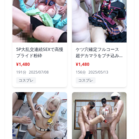
5P大乱交連続SEXで高慢
ケツ穴確定フルコース
プライド粉砕
超デカマラをブチ込み
まくります
¥1,480
¥1,480
191分
2025/07/08
156分
2025/05/13
コスプレ
コスプレ