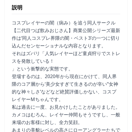
説明
コスプレイヤーの闇（病み）を追う同人サークル
【二代目つば飲みおじさん】商業公開シリーズ最新
作は‘同人コスプレ界隈の闇・ベスト3’の一つに切り
込んだセンセーショナルな内容となります。
それはズバリ「人気レイヤーほど童貞狩りでストレ
スを発散している！
」という衝撃的な実態です。
登場するのは、2020年から現在にかけて、同人界
隈のコア層から‘美少女すぎて生きるのが辛い’‘女神
的な神々しさ’などなど絶賛評価しかない、コスプ
レイヤーMちゃんです。
私は過去に一度、お見かけしたことがありました。
カメコはむろん、レイヤー仲間もそうですし、一般
来場のお客様に対し、全力笑顔。
あまりの美貌レベルの高さにローアングラーたちで