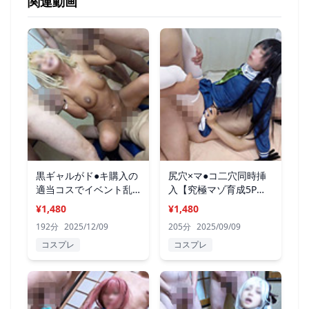
関連動画
黒ギャルがド●キ購入の
尻穴×マ●コ二穴同時挿
適当コスでイベント乱
入【究極マゾ育成5P大
入
乱交】
¥1,480
¥1,480
192分
2025/12/09
205分
2025/09/09
コスプレ
コスプレ