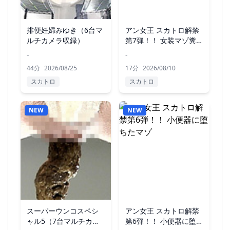
排便妊婦みゆき（6台マ
アン女王 スカトロ解禁
ルチカメラ収録）
第7弾！！ 女装マゾ糞化
粧
-
-
44分
2026/08/25
17分
2026/08/10
スカトロ
スカトロ
NEW
NEW
スーパーウンコスペシ
アン女王 スカトロ解禁
ャル5（7台マルチカメ
第6弾！！ 小便器に堕ち