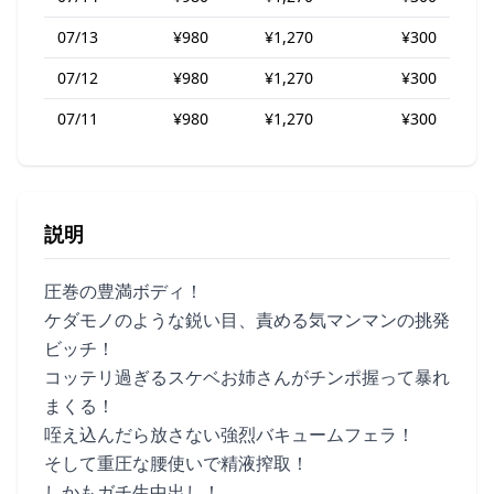
07/13
¥980
¥1,270
¥300
07/12
¥980
¥1,270
¥300
07/11
¥980
¥1,270
¥300
説明
圧巻の豊満ボディ！
ケダモノのような鋭い目、責める気マンマンの挑発
ビッチ！
コッテリ過ぎるスケベお姉さんがチンポ握って暴れ
まくる！
咥え込んだら放さない強烈バキュームフェラ！
そして重圧な腰使いで精液搾取！
しかもガチ生中出し！