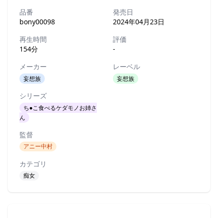
品番
発売日
bony00098
2024年04月23日
再生時間
評価
154分
-
メーカー
レーベル
妄想族
妄想族
シリーズ
ち●こ食べるケダモノお姉さ
ん
監督
アニー中村
カテゴリ
痴女