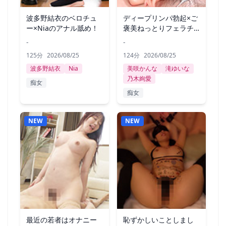
波多野結衣のベロチュ
ディープリンパ勃起×ご
ー×Niaのアナル舐め！
褒美ねっとりフェラチ
オ
-
-
125分
2026/08/25
124分
2026/08/25
波多野結衣
Nia
美咲かんな
滝ゆいな
乃木絢愛
痴女
痴女
NEW
NEW
最近の若者はオナニー
恥ずかしいことしまし