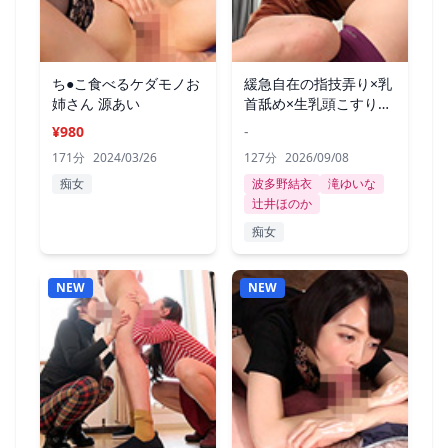
ち●こ食べるケダモノお
緩急自在の指技弄り×乳
姉さん 源あい
首舐め×生乳頭こすり合
わせ2
¥980
-
171分
2024/03/26
127分
2026/09/08
痴女
波多野結衣
滝ゆいな
辻井ほのか
痴女
NEW
NEW