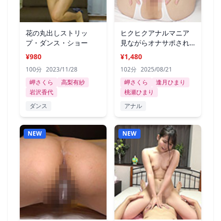
花の丸出しストリッ
ヒクヒクアナルマニア
プ・ダンス・ショー
見ながらオナサポされ
たい
¥980
¥1,480
100分
2023/11/28
102分
2025/08/21
岬さくら
高梨有紗
岬さくら
逢月ひまり
岩沢香代
桃瀬ひまり
ダンス
アナル
NEW
NEW