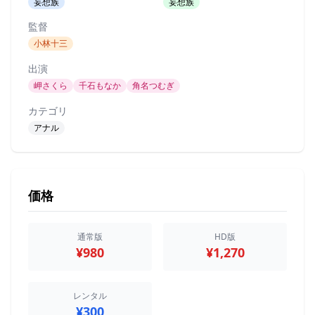
妄想族
妄想族
監督
小林十三
出演
岬さくら
千石もなか
角名つむぎ
カテゴリ
アナル
価格
通常版
HD版
¥980
¥1,270
レンタル
¥300