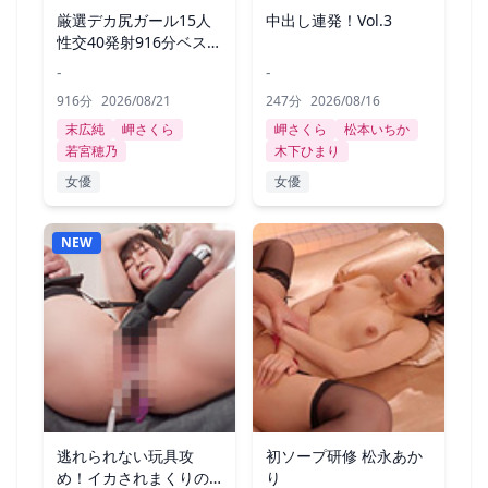
厳選デカ尻ガール15人
中出し連発！Vol.3
性交40発射916分ベス
ト！
-
-
916分
2026/08/21
247分
2026/08/16
末広純
岬さくら
岬さくら
松本いちか
若宮穂乃
木下ひまり
女優
女優
NEW
逃れられない玩具攻
初ソープ研修 松永あか
め！イカされまくりの4
り