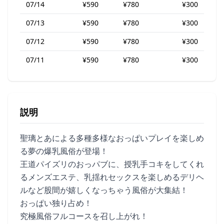
07/14
¥590
¥780
¥300
07/13
¥590
¥780
¥300
07/12
¥590
¥780
¥300
07/11
¥590
¥780
¥300
説明
聖璃とあによる多種多様なおっぱいプレイを楽しめ
る夢の爆乳風俗が登場！
王道パイズリのおっパブに、授乳手コキをしてくれ
るメンズエステ、乳揺れセックスを楽しめるデリヘ
ルなど股間が嬉しくなっちゃう風俗が大集結！
おっぱい独り占め！
究極風俗フルコースを召し上がれ！