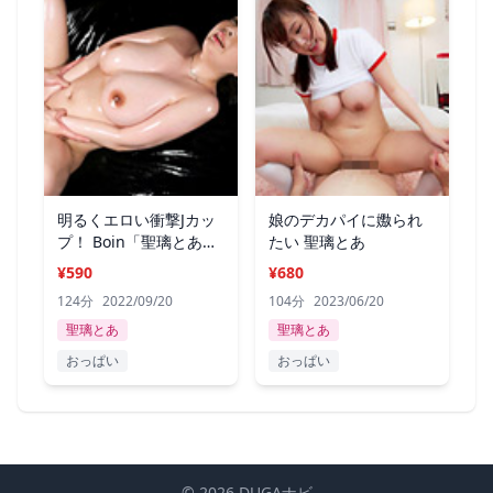
明るくエロい衝撃Jカッ
娘のデカパイに嫐られ
プ！ Boin「聖璃とあ」
たい 聖璃とあ
Box
¥590
¥680
124分
2022/09/20
104分
2023/06/20
聖璃とあ
聖璃とあ
おっぱい
おっぱい
© 2026 DUGAナビ