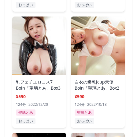
おっぱい
おっぱい
乳フェチエロコス7
白衣の爆乳Jcup天使
Boin「聖璃とあ」Box3
Boin「聖璃とあ」Box2
¥590
¥590
124分
2022/12/20
124分
2022/10/18
聖璃とあ
聖璃とあ
おっぱい
おっぱい