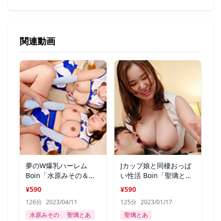
関連動画
夢のW爆乳ハーレム
Jカップ娘と同棲おっぱ
Boin「水原みその＆聖
い性活 Boin「聖璃と
璃とあ」Box
あ」Box4
¥590
¥590
126分
2023/04/11
125分
2023/01/17
水原みその
聖璃とあ
聖璃とあ