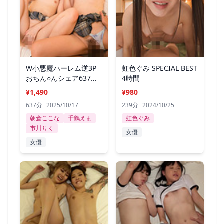
W小悪魔ハーレム逆3P
虹色ぐみ SPECIAL BEST
おちん○んシェア637分
4時間
ベスト！
¥1,490
¥980
637分
2025/10/17
239分
2024/10/25
朝倉ここな
千鶴えま
虹色ぐみ
市川りく
女優
女優