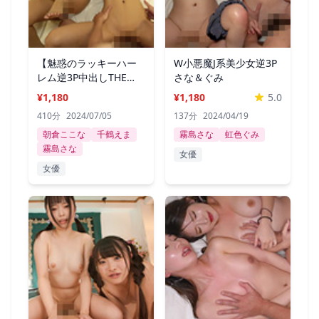
【魅惑のラッキーハー
W小悪魔J系美少女逆3P
レム逆3P中出しTHE
さな＆ぐみ
BEST】
¥1,180
¥1,180
5.0
410分
2024/07/05
137分
2024/04/19
朝倉ここな
千鶴えま
霧島さな
虹色ぐみ
霧島さな
女優
女優